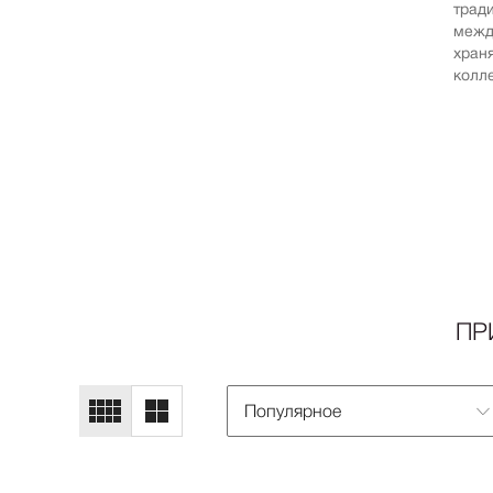
трад
межд
хран
колл
ПР
Популярное