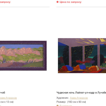
 запросу
Цена по запросу
учоб
Чудесная ночь Лайлат-ул-кадр в Лучоб
Азам Атаханов
Художник:
Азам Атаханов
 см х 13 см)
Размер:
(160 см х 90 см)
и
В наличии