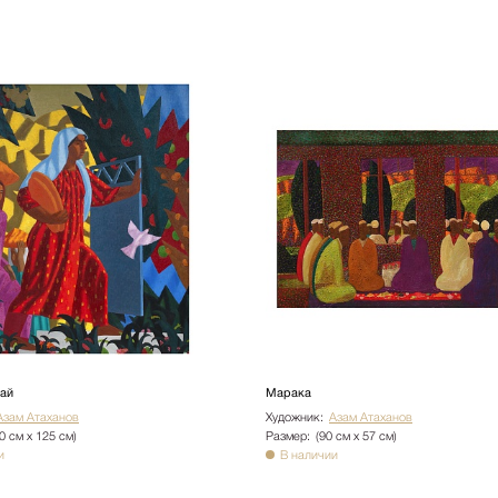
Рай
Марака
Азам Атаханов
Художник:
Азам Атаханов
0 см х 125 см)
Размер:
(90 см х 57 см)
и
В наличии