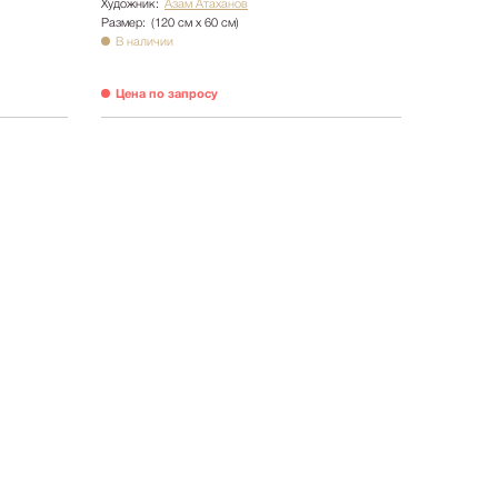
Художник:
Азам Атаханов
Размер:
(120 см х 60 см)
В наличии
Цена по запросу