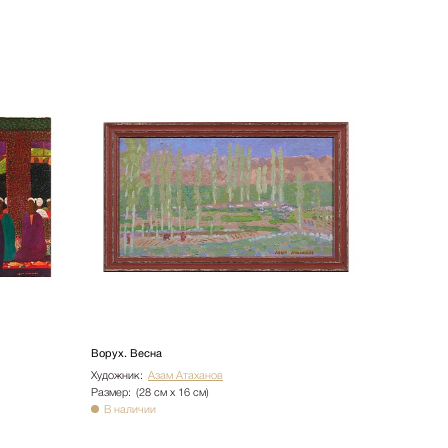
Ворух. Весна
Художник:
Азам Атаханов
Размер:
(28 см х 16 см)
В наличии