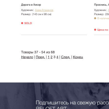
Дорога в Хисор
Проснись, А
Художник:
Азам Атаханов
Художник:
Размер:
(143 см х 98 см)
Размер:
(35
В наличи
SOLD
Цена по
Товары 37 - 54 из 68
Начало
|
Пред.
|
1
2
3
4
|
След.
|
Конец
Подпишитесь на свежую расс
RELOFT ART