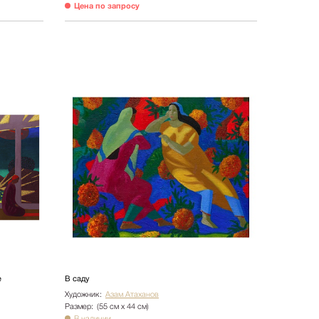
Цена по запросу
е
В саду
Художник:
Азам Атаханов
Размер:
(55 см х 44 см)
В наличии