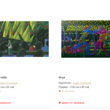
Ботаника
Натюрморт
Природа
Цветы
NY2025
Архитектура
Пейзаж
Люди
Детская
Абстракция
учобе
Игра
Pop Art
Азам Атаханов
Художник:
Азам Атаханов
 см х 55 см)
Размер:
(130 см х 80 см)
и
В наличии
 запросу
Цена по запросу