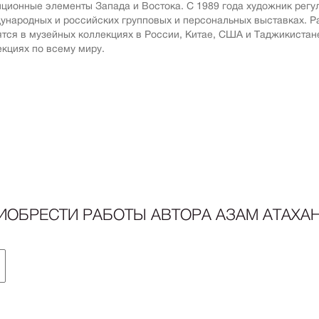
Авиация
иционные элементы Запада и Востока. С 1989 года художник регул
Граф
ународных и российских групповых и персональных выставках. Р
Техника
ятся в музейных коллекциях в России, Китае, США и Таджикистане
Пост
Животные
екциях по всему миру.
Неоэ
Музыка
Автор
Танец
Mode
Мифология
Мини
Птицы
Симв
NY2026
Аванг
Вода
Стрит
Морской пейзаж
ИОБРЕСТИ РАБОТЫ АВТОРА
АЗАМ АТАХА
Абстр
Текстиль
Абстр
Авторское искусство
импр
Городской пейзаж
Поп-а
Город
Цвет
Портрет