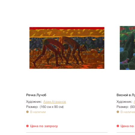
Речка Лучоб
Весной в Л
Художник:
Азам Атаханов
Художник:
Размер:
(160 см х 90 см)
Размер:
(93
В наличии
В наличи
Цена по запросу
Цена по