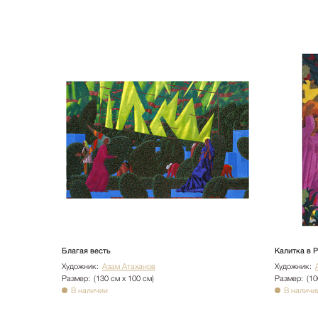
Благая весть
Калитка в 
Художник:
Азам Атаханов
Художник:
Размер:
(130 см х 100 см)
Размер:
(10
В наличии
В наличи