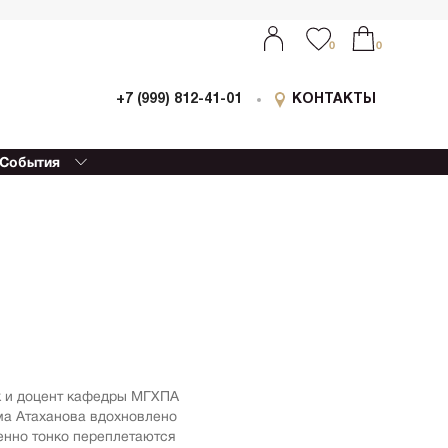
0
0
+7 (999) 812-41-01
КОНТАКТЫ
События
ыставки
0
0
оллаборации
очный
еализм
етской
ессионизм
изм
еский реализм
еменная
ик и доцент кафедры МГХПА
ативная живопись
ма Атаханова вдохновлено
етрия
енно тонко переплетаются