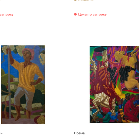
 запросу
Цена по запросу
рь
Поэма