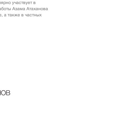
ярно участвует в
ика
аботы Азама Атаханова
, а также в частных
импрессионизм
кспрессионизм
ский стиль
rn
мализм
олизм
ард
-арт
НОВ
акционизм
актный
ессионизм
рт
ная