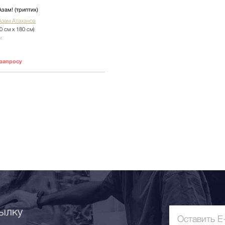
зам! (триптих)
Азам Атаханов
0 см х 180 см)
и
 запросу
ылку