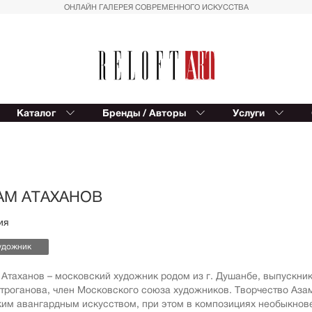
ОНЛАЙН ГАЛЕРЕЯ СОВРЕМЕННОГО ИСКУССТВА
Каталог
Бренды / Авторы
Услуги
Reloft ART
В
Provocateur Art
К
Спорт
Вост
Trowbridge
Балет
Сюрр
Kinetic Levi
Азия
Для д
АМ АТАХАНОВ
Editions Studio
Пальмы
Импр
ия
Reloft HOME
Геометрия
Реал
удожник
Восток
Магич
Вазы
Совр
 Атаханов – московский художник родом из г. Душанбе, выпускн
фигур
Строганова, член Московского союза художников. Творчество Аза
Автомобили
Геом
ким авангардным искусством, при этом в композициях необыкнов