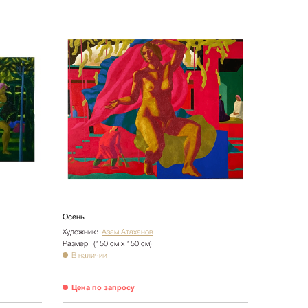
Осень
Художник:
Азам Атаханов
Размер:
(150 см х 150 см)
В наличии
Цена по запросу