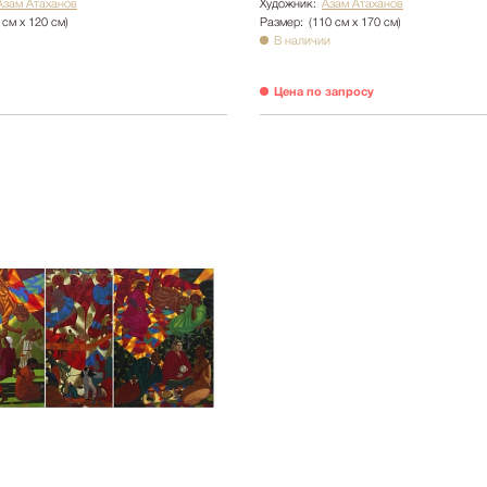
Азам Атаханов
Художник:
Азам Атаханов
 см х 120 см)
Размер:
(110 см х 170 см)
В наличии
Цена по запросу