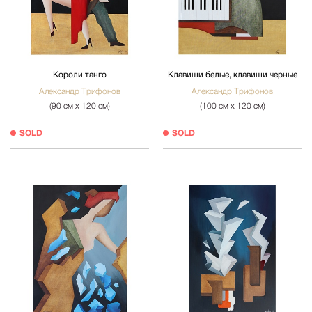
Короли танго
Клавиши белые, клавиши черные
Александр Трифонов
Александр Трифонов
(90 см х 120 см)
(100 см х 120 см)
SOLD
SOLD