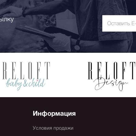
ылку
Информация
Условия продажи