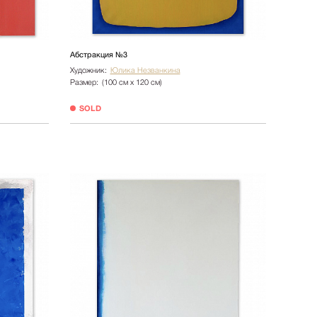
Абстракция №3
Художник:
Юлика Незванкина
Размер:
(100 см х 120 см)
SOLD