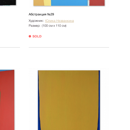
Абстракция №29
Художник:
Юлика Незванкина
Размер:
(100 см х 110 см)
SOLD