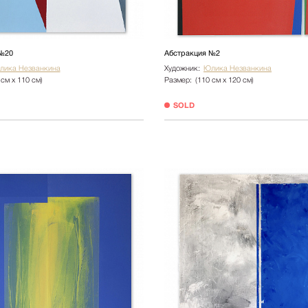
№20
Абстракция №2
лика Незванкина
Художник:
Юлика Незванкина
 см х 110 см)
Размер:
(110 см х 120 см)
SOLD