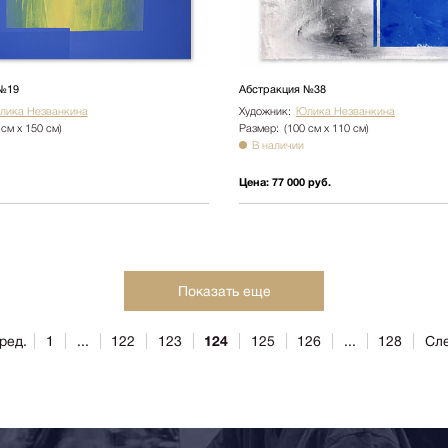
№19
Абстракция №38
лика Незванкина
Художник:
Юлика Незванкина
 см х 150 см)
Размер:
(100 см х 110 см)
В наличии
Цена:
77 000 руб.
Показать еще
ред.
1
...
122
123
124
125
126
...
128
Сле