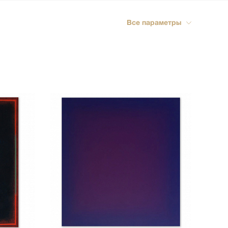
ика
Все параметры
импрессионизм
кспрессионизм
ский стиль
rn
мализм
олизм
ард
-арт
акционизм
актный
ессионизм
рт
ная