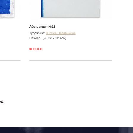
Абстракция №22
Художник:
Юлика Незванкина
Размер:
(95 см х 120 см)
SOLD
д.