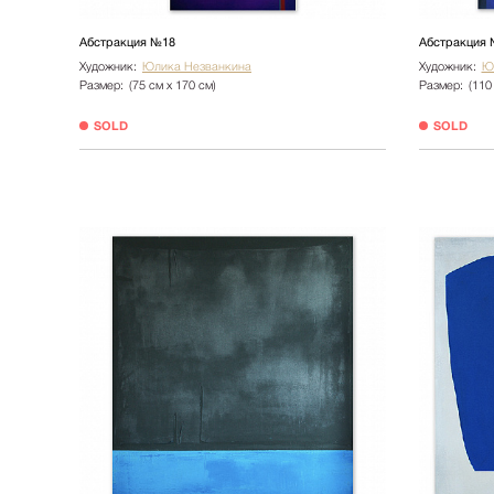
Абстракция №18
Абстракция
Художник:
Юлика Незванкина
Художник:
Ю
Размер:
(75 см х 170 см)
Размер:
(110
SOLD
SOLD