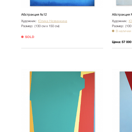
Абстракция №12
Абстракция 
Художник:
Юлика Незванкина
Художник:
Ю
Размер:
(130 см х 150 см)
Размер:
(100
В наличии
SOLD
Цена:
57 000