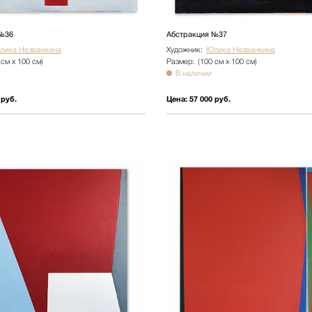
№36
Абстракция №37
лика Незванкина
Художник:
Юлика Незванкина
 см х 100 см)
Размер:
(100 см х 100 см)
В наличии
 руб.
Цена:
57 000 руб.