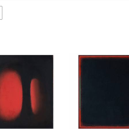
Авиация
Граф
Техника
Пост
Животные
Неоэ
Музыка
Автор
Танец
Mode
Мифология
Мини
Птицы
Симв
NY2026
Аванг
Вода
Стрит
Морской пейзаж
Абстр
Текстиль
Абстр
Авторское искусство
импр
Городской пейзаж
Поп-а
Город
Цвет
Портрет