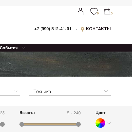
0
0
+7 (999) 812-41-01
КОНТАКТЫ
События
ыставки
0
0
оллаборации
очный
еализм
етской
ессионизм
Техника
изм
еский реализм
Высота
Цвет
535
5
-
240
еменная
ативная живопись
етрия