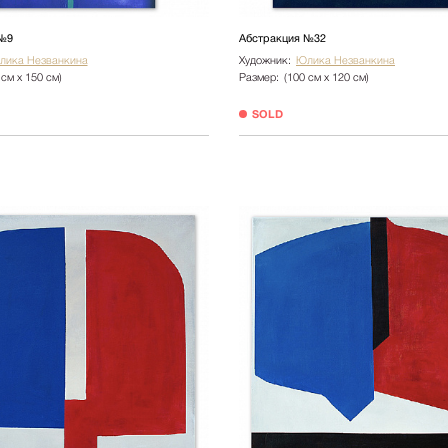
 №9
Абстракция №32
лика Незванкина
Художник:
Юлика Незванкина
 см х 150 см)
Размер:
(100 см х 120 см)
SOLD