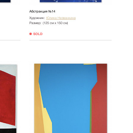
Абстракция №14
Художник:
Юлика Незванкина
Размер:
(125 см х 150 см)
SOLD