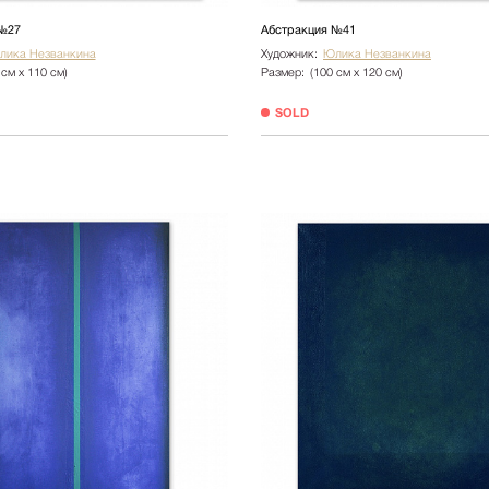
Ботаника
№27
Абстракция №41
Натюрморт
лика Незванкина
Художник:
Юлика Незванкина
 см х 110 см)
Размер:
(100 см х 120 см)
Природа
SOLD
Цветы
NY2025
Архитектура
Пейзаж
Люди
Детская
Абстракция
Pop Art