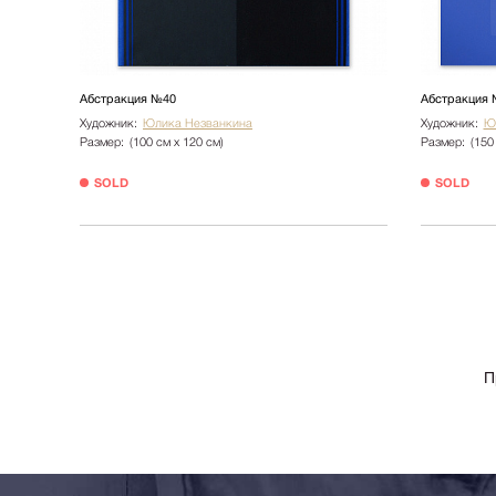
Абстракция №40
Абстракция 
Художник:
Юлика Незванкина
Художник:
Ю
Размер:
(100 см х 120 см)
Размер:
(150
SOLD
SOLD
П