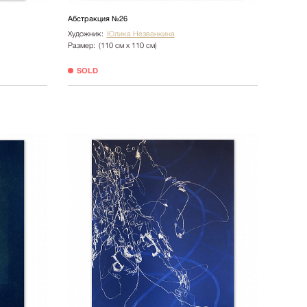
Абстракция №26
Художник:
Юлика Незванкина
Размер:
(110 см х 110 см)
SOLD