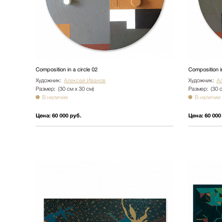
Composition in a circle 02
Composition in
Художник:
Алексей Иванов
Художник:
А
Размер:
(30 см х 30 см)
Размер:
(30 
В наличии
В наличии
Цена:
60 000 руб.
Цена:
60 000