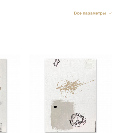
ика
Все параметры
импрессионизм
кспрессионизм
ский стиль
rn
мализм
олизм
ард
-арт
акционизм
актный
ессионизм
рт
ная