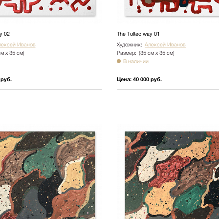
y 02
The Toltec way 01
лексей Иванов
Художник:
Алексей Иванов
см х 35 см)
Размер:
(35 см х 35 см)
В наличии
 руб.
Цена:
40 000 руб.