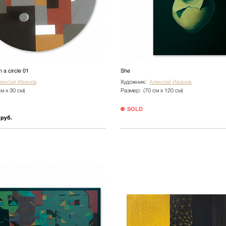
 a circle 01
She
лексей Иванов
Художник:
Алексей Иванов
см х 30 см)
Размер:
(70 см х 120 см)
SOLD
 руб.