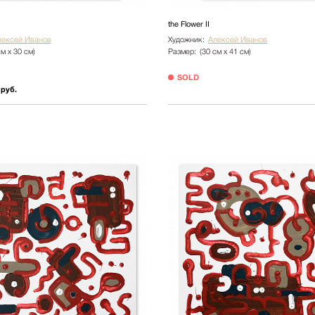
Ботаника
the Flower II
Натюрморт
лексей Иванов
Художник:
Алексей Иванов
см х 30 см)
Размер:
(30 см х 41 см)
Природа
SOLD
Цветы
 руб.
NY2025
Архитектура
Пейзаж
Люди
Детская
Абстракция
Pop Art