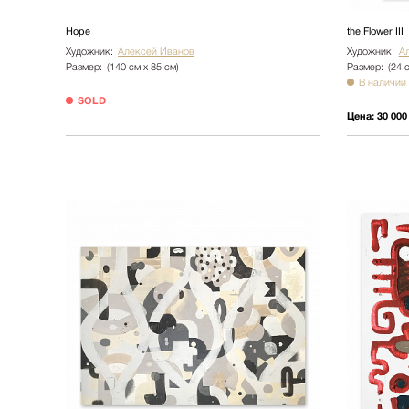
Hope
the Flower III
Художник:
Алексей Иванов
Художник:
А
Размер:
(140 см х 85 см)
Размер:
(24 
В наличии
SOLD
Цена:
30 000