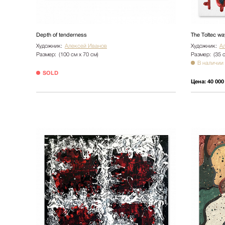
Depth of tenderness
The Toltec wa
Художник:
Алексей Иванов
Художник:
А
Размер:
(100 см х 70 см)
Размер:
(35 
В наличии
SOLD
Цена:
40 000