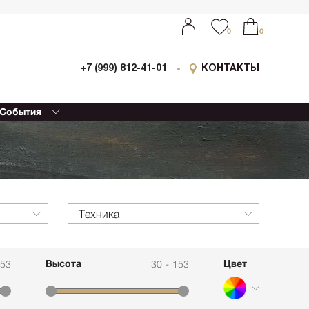
0
0
+7 (999) 812-41-01
КОНТАКТЫ
События
ыставки
0
0
оллаборации
очный
еализм
етской
ессионизм
Техника
изм
еский реализм
Высота
Цвет
153
30
-
153
еменная
ативная живопись
етрия