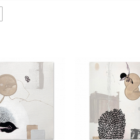
Авиация
Граф
Техника
Пост
Животные
Неоэ
Музыка
Автор
Танец
Mode
Мифология
Мини
Птицы
Симв
NY2026
Аванг
Вода
Стрит
Морской пейзаж
Абстр
Текстиль
Абстр
Авторское искусство
импр
Городской пейзаж
Поп-а
Город
Цвет
Портрет