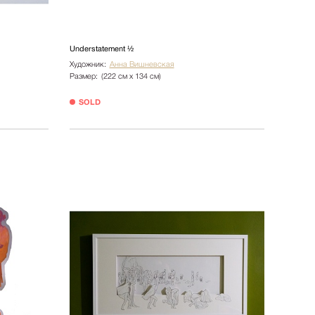
Understatement ½
Художник:
Анна Вишневская
Размер:
(222 см х 134 см)
SOLD