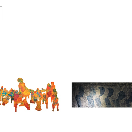
Авиация
Граф
Техника
Пост
Животные
Неоэ
Музыка
Автор
Танец
Mode
Мифология
Мини
Птицы
Симв
NY2026
Аванг
Вода
Стрит
Морской пейзаж
Абстр
Текстиль
Абстр
Авторское искусство
импр
Городской пейзаж
Поп-а
Город
Цвет
Портрет