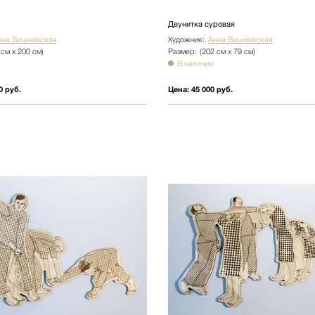
Ботаника
Двунитка суровая
Натюрморт
нна Вишневская
Художник:
Анна Вишневская
 см х 200 см)
Размер:
(202 см х 79 см)
Природа
В наличии
Цветы
0 руб.
Цена:
45 000 руб.
NY2025
Архитектура
Пейзаж
Люди
Детская
Абстракция
Pop Art