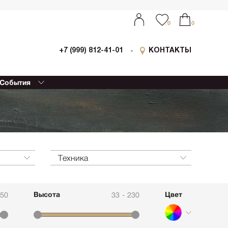
0
0
+7 (999) 812-41-01
КОНТАКТЫ
События
ыставки
0
0
оллаборации
очный
еализм
етской
ессионизм
Техника
изм
еский реализм
Высота
Цвет
450
33
-
230
еменная
ативная живопись
етрия