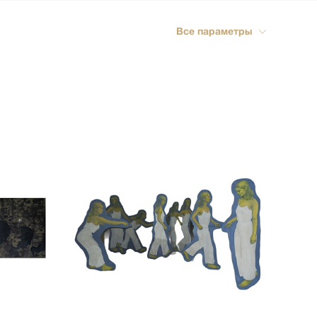
ика
Все параметры
импрессионизм
кспрессионизм
ский стиль
rn
мализм
олизм
ард
-арт
акционизм
актный
ессионизм
рт
ная