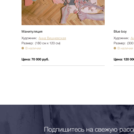
Манипуляция
Blue boy
Художник:
Анна Вишневская
Художник:
А
Размер:
(180 см х 120 см)
Размер:
(300
В наличии
В наличии
Цена:
70 000 руб.
Цена:
120 00
Подпишитесь на свежую расс