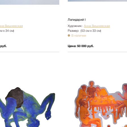
Лапидарий I
нна Вишневская
Художник:
Анна Вишневская
см х 34 см)
Размер:
(53 см х 33 см)
В наличии
 руб.
Цена:
50 000 руб.