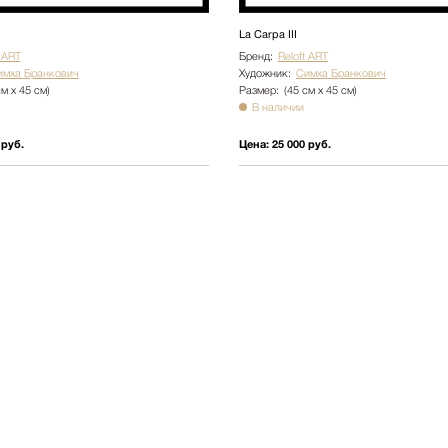
Ботаника
La Carpa III
Натюрморт
t ART
Бренд:
Reloft ART
имха Бранкович
Художник:
Симха Бранкович
Природа
см х 45 см)
Размер:
(45 см х 45 см)
В наличии
Цветы
NY2025
 руб.
Цена:
25 000 руб.
Архитектура
Пейзаж
Люди
Детская
Абстракция
Pop Art