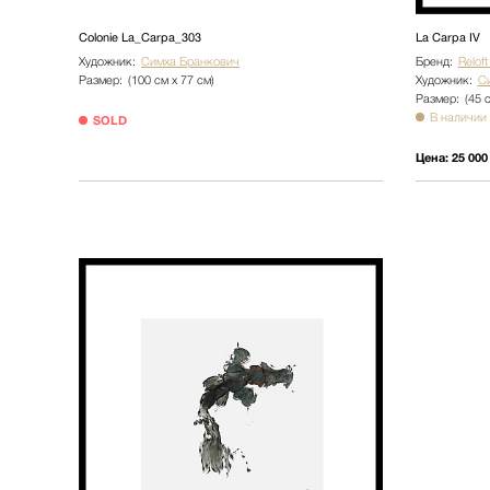
Colonie La_Carpa_303
La Carpa IV
Художник:
Симха Бранкович
Бренд:
Relof
Размер:
(100 см х 77 см)
Художник:
С
Размер:
(45 
В наличии
SOLD
Цена:
25 000