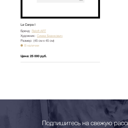
La Carpa I
Бренд:
Reloft ART
Художник:
Симха Бранкович
Размер:
(45 см х 45 см)
В наличии
Цена:
25 000 руб.
Подпишитесь на свежую расс