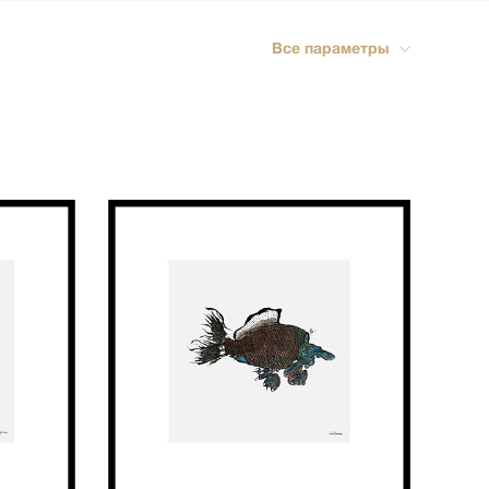
ика
Все параметры
импрессионизм
кспрессионизм
ский стиль
rn
мализм
олизм
ард
-арт
акционизм
актный
ессионизм
рт
ная