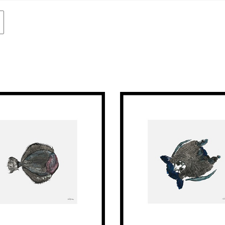
Авиация
Граф
Техника
Пост
Животные
Неоэ
Музыка
Автор
Танец
Mode
Мифология
Мини
Птицы
Симв
NY2026
Аванг
Вода
Стрит
Морской пейзаж
Абстр
Текстиль
Абстр
Авторское искусство
импр
Городской пейзаж
Поп-а
Город
Цвет
Портрет