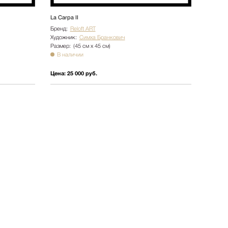
La Carpa II
Бренд:
Reloft ART
Художник:
Симха Бранкович
Размер:
(45 см х 45 см)
В наличии
Цена:
25 000 руб.