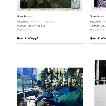
Greenhouse II
Greenhouse I
Художник:
Вероника Федорцова
Художник:
В
Размер:
(25 см х 25 см)
Размер:
(25 
В наличии
В наличии
Цена:
22 000 руб.
Цена:
22 000