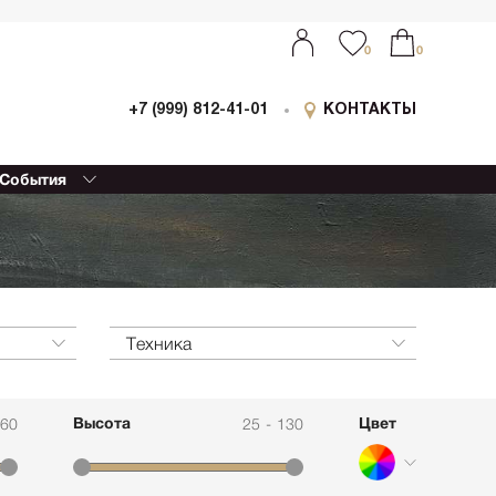
0
0
+7 (999) 812-41-01
КОНТАКТЫ
События
ыставки
0
0
оллаборации
очный
еализм
етской
ессионизм
Техника
изм
еский реализм
Высота
Цвет
160
25
-
130
еменная
ативная живопись
етрия