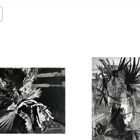
Авиация
Граф
Техника
Пост
Животные
Неоэ
Музыка
Автор
Танец
Mode
Мифология
Мини
Птицы
Симв
NY2026
Аванг
Вода
Стрит
Морской пейзаж
Абстр
Текстиль
Абстр
Авторское искусство
импр
Городской пейзаж
Поп-а
Город
Цвет
Портрет