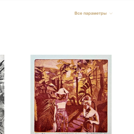
ика
Все параметры
импрессионизм
кспрессионизм
ский стиль
rn
мализм
олизм
ард
-арт
акционизм
актный
ессионизм
рт
ная