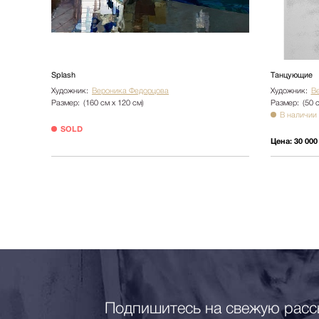
Splash
Танцующие
Художник:
Вероника Федорцова
Художник:
В
Размер:
(160 см х 120 см)
Размер:
(50 
В наличии
SOLD
Цена:
30 000
Подпишитесь на свежую расс