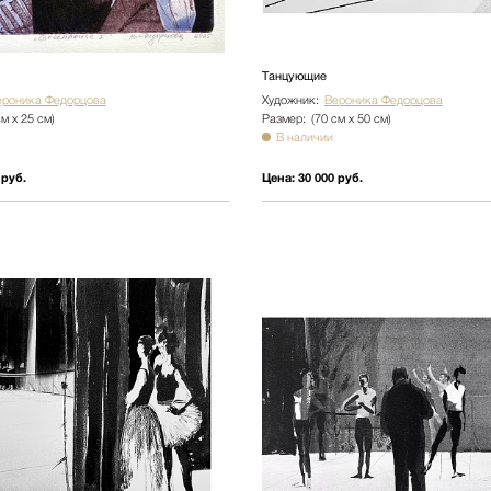
Танцующие
ероника Федорцова
Художник:
Вероника Федорцова
см х 25 см)
Размер:
(70 см х 50 см)
В наличии
 руб.
Цена:
30 000 руб.