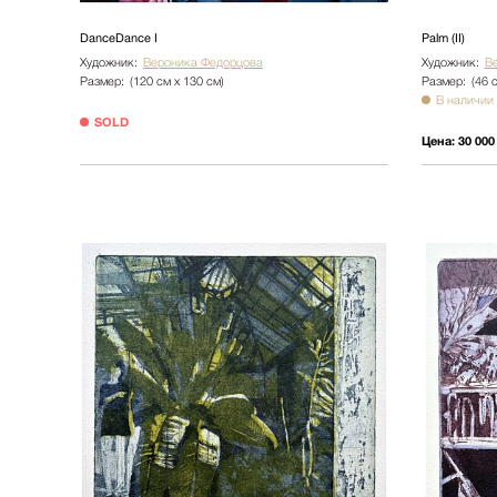
DanceDance I
Palm (II)
Художник:
Вероника Федорцова
Художник:
В
Размер:
(120 см х 130 см)
Размер:
(46 
В наличии
SOLD
Цена:
30 000