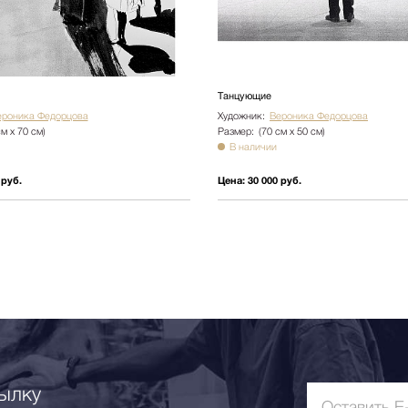
Танцующие
ероника Федорцова
Художник:
Вероника Федорцова
см х 70 см)
Размер:
(70 см х 50 см)
В наличии
 руб.
Цена:
30 000 руб.
ылку