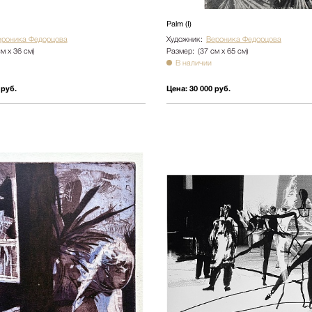
Ботаника
Palm (I)
Натюрморт
ероника Федорцова
Художник:
Вероника Федорцова
см х 36 см)
Размер:
(37 см х 65 см)
Природа
В наличии
Цветы
 руб.
Цена:
30 000 руб.
NY2025
Архитектура
Пейзаж
Люди
Детская
Абстракция
Pop Art