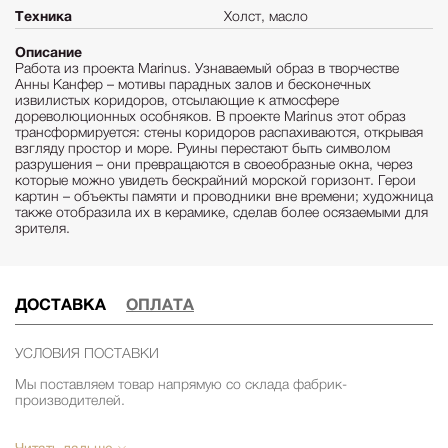
Техника
Холст, масло
Описание
Работа из проекта Marinus. Узнаваемый образ в творчестве
Анны Канфер – мотивы парадных залов и бесконечных
извилистых коридоров, отсылающие к атмосфере
дореволюционных особняков. В проекте Marinus этот образ
трансформируется: стены коридоров распахиваются, открывая
взгляду простор и море. Руины перестают быть символом
разрушения – они превращаются в своеобразные окна, через
которые можно увидеть бескрайний морской горизонт. Герои
картин – объекты памяти и проводники вне времени; художница
также отобразила их в керамике, сделав более осязаемыми для
зрителя.
ДОСТАВКА
ОПЛАТА
УСЛОВИЯ ПОСТАВКИ
Мы поставляем товар напрямую со склада фабрик-
производителей.
Сроки поставки из США 2-3 месяца. Срок поставки зависит от
наличия товара на складе фабрики. Уточняйте срок поставки