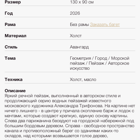
Размер
130 х 90 см
Год
2026
Рама
Без рамы
Заказать багет
Материал
Холст
Стиль
Авангард
Тема
Геометрия / Город / Морской
пейзаж / Пейзаж / Авторское
искусство
Техника
Холст, масло
Описание
Яркий речной пейзаж, выполненный в авторском стиле и
продолжающий серию водных пейзажей известного
московского художника Александра Трифонова. На картине нет
ничего лишнего - в центре у причала скопление барж и лодок с
мачтами, которые создают крепкую, единую основу картины.
Слева два парижанина беседуют на городской набережной под
большим бордовым деревом. Справа - свободное пространство
канала и противоположный берег со зданиями каких-то
складов, над которыми возвышается голое дерево,