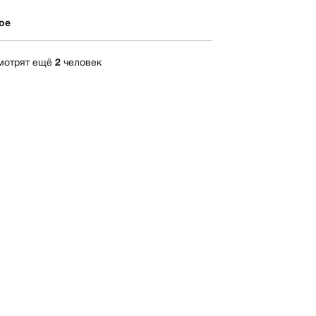
ика
ое
импрессионизм
кспрессионизм
смотрят ещё
2
человек
ский стиль
rn
мализм
олизм
ард
-арт
акционизм
актный
ессионизм
рт
ная
0 руб.