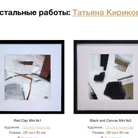
я отдельно по факту прихода
стальные работы:
Татьяна Кирико
по факту прихода товара на
ртными компаниями: ПЭК,
о по факту прихода товара на
ртными компаниями: ПЭК,
кий переулок д.23 стр.1
ого лифта. Подъем мебели 100
имость. Утилизация упаковки
иях необходимо сообщить
бы доставки: +7 (495) 660-36-
вается отдельно.
Red Clay Mini №1
Black and Canvas Mini №3
Художник:
Татьяна Кирикова
Художник:
Татьяна Кирикова
Размер:
(30 см х 30 см)
Размер:
(30 см х 30 см)
В наличии
В наличии