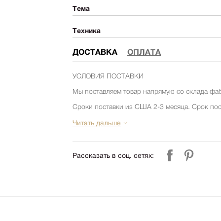
Тема
Техника
ДОСТАВКА
ОПЛАТА
УСЛОВИЯ ПОСТАВКИ
Мы поставляем товар напрямую со склада фа
Сроки поставки из США 2-3 месяца. Срок пос
товара на складе фабрики. Уточняйте срок по
компании Релофт. (запросить срок)
Читать дальше
Срок поставки из Европы 1-3 месяца. Срок по
товара на складе фабрики. Уточняйте срок по
компании Релофт. (запросить срок)
Рассказать в соц. сетях:
УСЛОВИЯ ДОСТАВКИ и СБОРКИ
Стоимость доставки по Москве и до склада ТК
000 руб.