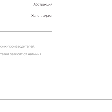
Абстракция
Холст, акрил
брик-производителей.
тавки зависит от наличия
ставки заранее у менеджеров
ставки зависит от наличия
ставки заранее у менеджеров
 бесплатна для заказов от 500