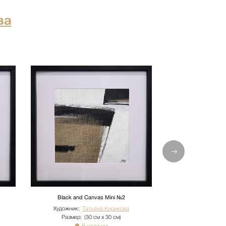
ва
Black and Canvas Mini №2
Black and C
Художник:
Татьяна Кирикова
Художник:
Та
Размер:
(30 см х 30 см)
Размер:
(3
В наличии
В 