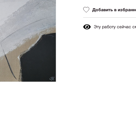
Авиация
Граф
Добавить в избранн
Техника
Пост
Животные
Неоэ
Эту работу сейчас 
Музыка
Автор
Танец
Mode
Мифология
Мини
Птицы
Симв
NY2026
Аванг
Вода
Стрит
Морской пейзаж
Абстр
Текстиль
Абстр
Авторское искусство
импр
Городской пейзаж
Поп-а
Город
Цвет
-
+
Цена:
100 00
Портрет