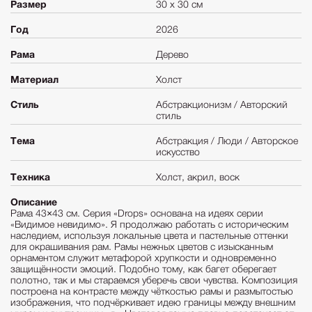
Размер
30 х 30 см
Год
2026
Рама
Дерево
Материал
Холст
Стиль
Абстракционизм / Авторский
стиль
Тема
Абстракция / Люди / Авторское
искусство
Техника
Холст, акрил, воск
Описание
Рама 43×43 см. Серия «Drops» основана на идеях серии
«Видимое невидимо». Я продолжаю работать с историческим
наследием, используя локальные цвета и пастельные оттенки
для окрашивания рам. Рамы нежных цветов с изысканным
орнаментом служит метафорой хрупкости и одновременно
защищённости эмоций. Подобно тому, как багет оберегает
полотно, так и мы стараемся уберечь свои чувства. Композиция
построена на контрасте между чёткостью рамы и размытостью
изображения, что подчёркивает идею границы между внешним