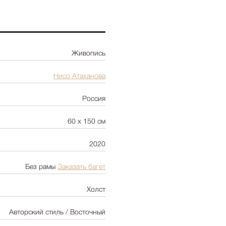
Ботаника
Натюрморт
Природа
Живопись
Цветы
NY2025
-
+
Цена:
300 00
Нисо Атаханова
Архитектура
Россия
Пейзаж
Люди
60 х 150 см
Детская
2020
Абстракция
Pop Art
Без рамы
Заказать багет
Холст
Авторский стиль / Восточный