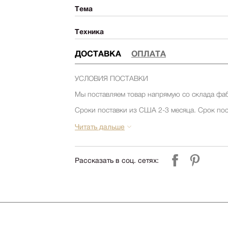
Тема
Техника
ДОСТАВКА
ОПЛАТА
УСЛОВИЯ ПОСТАВКИ
Мы поставляем товар напрямую со склада фа
Сроки поставки из США 2-3 месяца. Срок пос
товара на складе фабрики. Уточняйте срок по
компании Релофт. (запросить срок)
Читать дальше
Срок поставки из Европы 1-3 месяца. Срок по
товара на складе фабрики. Уточняйте срок по
компании Релофт. (запросить срок)
Рассказать в соц. сетях:
УСЛОВИЯ ДОСТАВКИ и СБОРКИ
Стоимость доставки по Москве и до склада ТК
000 руб.