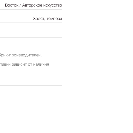
Восток / Авторское искусство
Холст, темпера
брик-производителей.
тавки зависит от наличия
ставки заранее у менеджеров
ставки зависит от наличия
ставки заранее у менеджеров
 бесплатна для заказов от 500