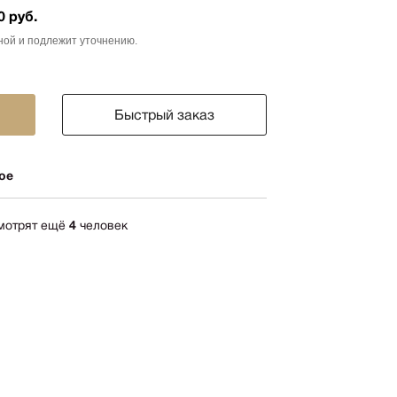
0 руб.
ика
ной и подлежит уточнению.
импрессионизм
кспрессионизм
ский стиль
Быстрый заказ
rn
мализм
ое
олизм
ард
смотрят ещё
4
человек
-арт
акционизм
актный
ессионизм
рт
ная