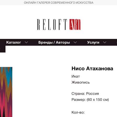
ОНЛАЙН ГАЛЕРЕЯ СОВРЕМЕННОГО ИСКУССТВА
Каталог
Бренды / Авторы
Услуги
Reloft ART
В
т
Provocateur Art
К
Спорт
Вост
Trowbridge
Балет
Сюрр
Kinetic Levi
Нисо Атаханова
Азия
Для д
Editions Studio
Икат
Пальмы
Импр
Живопись
Reloft HOME
Геометрия
Реал
Восток
Магич
Страна: Россия
Размер: (60 х 150 см)
Вазы
Совр
фигур
Автомобили
Кол-во:
Геом