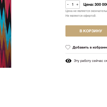
Авиация
-
+
Цена:
300 00
Граф
Техника
Цена не является окончатель
Пост
Животные
Не является офертой.
Неоэ
Музыка
Автор
Танец
В КОРЗИНУ
Mode
Мифология
Мини
Птицы
Добавить в избранн
Симв
NY2026
Аванг
Вода
Эту работу сейчас 
Стрит
Морской пейзаж
Абстр
Текстиль
Абстр
Авторское искусство
импр
Городской пейзаж
Поп-а
Город
Цвет
Портрет