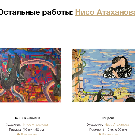
я отдельно по факту прихода
Остальные работы:
Нисо Атаханов
по факту прихода товара на
ртными компаниями: ПЭК,
о по факту прихода товара на
ртными компаниями: ПЭК,
кий переулок д.23 стр.1
ого лифта. Подъем мебели 100
имость. Утилизация упаковки
иях необходимо сообщить
бы доставки: +7 (495) 660-36-
вается отдельно.
Ночь на Сицилии
Мираж
Художник:
Нисо Атаханова
Художник:
Нисо Атаханова
Размер:
(40 см х 50 см)
Размер:
(110 см х 90 см)
В наличии
В наличии