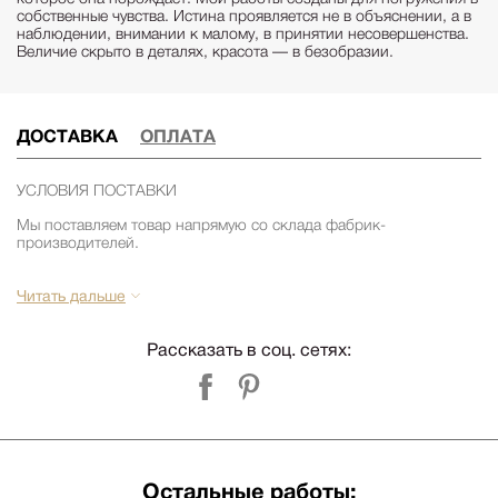
собственные чувства. Истина проявляется не в объяснении, а в
наблюдении, внимании к малому, в принятии несовершенства.
Величие скрыто в деталях, красота — в безобразии.
ДОСТАВКА
ОПЛАТА
УСЛОВИЯ ПОСТАВКИ
Мы поставляем товар напрямую со склада фабрик-
производителей.
Сроки поставки из США 2-3 месяца. Срок поставки зависит от
наличия товара на складе фабрики. Уточняйте срок поставки
Читать дальше
заранее у менеджеров компании Релофт. (запросить срок)
Срок поставки из Европы 1-3 месяца. Срок поставки зависит от
Рассказать в соц. сетях:
наличия товара на складе фабрики. Уточняйте срок поставки
заранее у менеджеров компании Релофт. (запросить срок)
УСЛОВИЯ ДОСТАВКИ и СБОРКИ
Стоимость доставки по Москве и до склада ТК бесплатна для
Остальные работы: