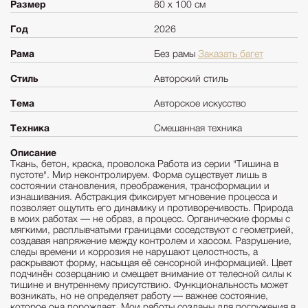
Размер
80 х 100 см
Год
2026
Рама
Без рамы
Заказать багет
Стиль
Авторский стиль
Тема
Авторское искусство
Техника
Смешанная техника
Описание
Ткань, бетон, краска, проволока Работа из серии "Тишина в
пустоте". Мир неконтролируем. Форма существует лишь в
состоянии становления, преображения, трансформации и
изнашивания. Абстракция фиксирует мгновение процесса и
позволяет ощутить его динамику и противоречивость. Природа
в моих работах — не образ, а процесс. Органические формы с
мягкими, расплывчатыми границами соседствуют с геометрией,
создавая напряжение между контролем и хаосом. Разрушение,
следы времени и коррозия не нарушают целостность, а
раскрывают форму, насыщая её сенсорной информацией. Цвет
подчинён созерцанию и смещает внимание от телесной силы к
тишине и внутреннему присутствию. Функциональность может
возникать, но не определяет работу — важнее состояние,
которое она порождает. Мои работы созданы для погружения в