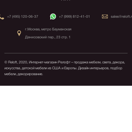
+7 (495) 120-06-37
+7 (999) 812-41-01
sales@reloft.
г.Москва, метро Бауманская
Денисовский пер., 23 стр. 1
© Reloft, 2020, Интернет-магазин Релофт – продажа мебели, света, декора,
искусства, детской мебели из США и Европы.
Дизайн интерьеров, подбор
мебели, декорирование.