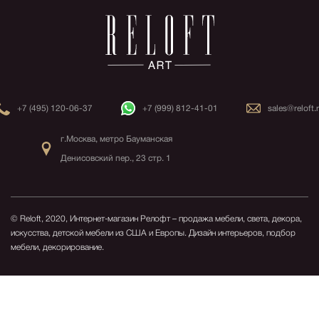
+7 (495) 120-06-37
+7 (999) 812-41-01
sales@reloft.
г.Москва, метро Бауманская
Денисовский пер., 23 стр. 1
© Reloft, 2020, Интернет-магазин Релофт – продажа мебели, света, декора,
искусства, детской мебели из США и Европы.
Дизайн интерьеров, подбор
мебели, декорирование.