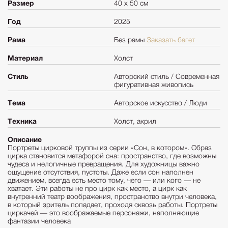
Размер
40 х 50 см
Год
2025
Рама
Без рамы
Заказать багет
Материал
Холст
Стиль
Авторский стиль / Современная
фигуративная живопись
Тема
Авторское искусство / Люди
Техника
Холст, акрил
Описание
Портреты цирковой труппы из серии «Сон, в котором». Образ
цирка становится метафорой сна: пространство, где возможны
чудеса и нелогичные превращения. Для художницы важно
ощущение отсутствия, пустоты. Даже если сон наполнен
движением, всегда есть место тому, чего — или кого — не
хватает. Эти работы не про цирк как место, а цирк как
внутренний театр воображения, пространство внутри человека,
в который зритель попадает, проходя сквозь работы. Портреты
циркачей — это воображаемые персонажи, наполняющие
фантазии человека