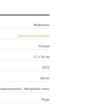
Ботаника
Натюрморт
Природа
Живопись
Цветы
NY2025
-
+
Цена:
120 00
Торнике Бенделиани
Архитектура
Россия
Пейзаж
Люди
21 х 30 см
Детская
2023
Абстракция
Pop Art
Бетон
спрессионизм / Авторский стиль
Люди