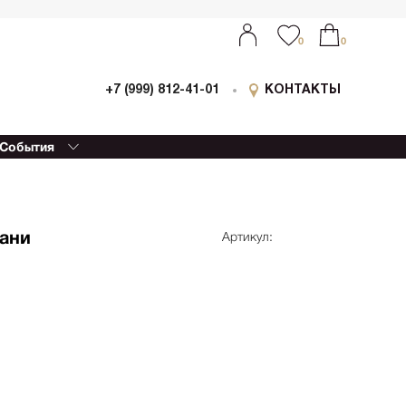
0
0
+7 (999) 812-41-01
КОНТАКТЫ
События
ыставки
0
0
оллаборации
очный
еализм
ани
Артикул:
етской
ессионизм
изм
еский реализм
еменная
ативная живопись
етрия