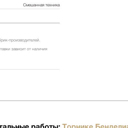
Смешанная техника
брик-производителей.
тавки зависит от наличия
ставки заранее у менеджеров
ставки зависит от наличия
ставки заранее у менеджеров
 бесплатна для заказов от 500
я отдельно по факту прихода
тальные работы:
Торнике Бендели