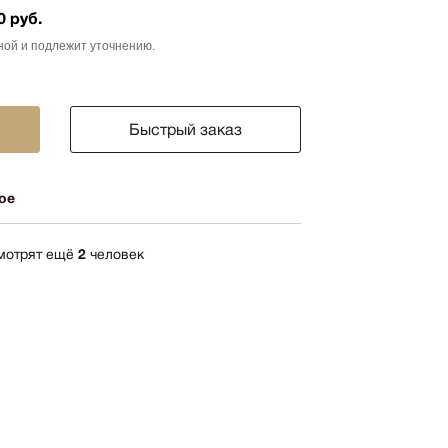
0 руб.
ика
ной и подлежит уточнению.
импрессионизм
кспрессионизм
ский стиль
Быстрый заказ
rn
мализм
ое
олизм
ард
смотрят ещё
2
человек
-арт
акционизм
актный
ессионизм
рт
ная