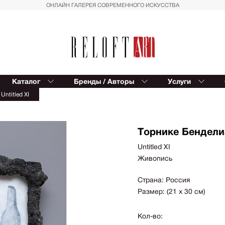
ОНЛАЙН ГАЛЕРЕЯ СОВРЕМЕННОГО ИСКУССТВА
Каталог
Бренды / Авторы
Услуги
Reloft ART
В
Untitled XI
Provocateur Art
К
Спорт
Вост
Trowbridge
Балет
Сюрр
Kinetic Levi
Торнике Бендели
Азия
Для д
Editions Studio
Untitled XI
Пальмы
Импр
Живопись
Reloft HOME
Геометрия
Реал
Восток
Магич
Страна: Россия
Размер: (21 х 30 см)
Вазы
Совр
фигур
Автомобили
Кол-во:
Геом