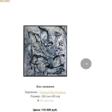
Без названия
Без н
Художник:
Торнике Бенделиани
Художник:
Тор
Размер:
(50 см х 60 см)
Размер:
(5
В наличии
В 
Цена:
115 000 руб.
Цена:
11