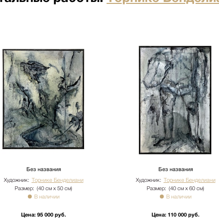
по факту прихода товара на
ртными компаниями: ПЭК,
о по факту прихода товара на
ртными компаниями: ПЭК,
кий переулок д.23 стр.1
ого лифта. Подъем мебели 100
имость. Утилизация упаковки
иях необходимо сообщить
бы доставки: +7 (495) 660-36-
вается отдельно.
Без названия
Без названия
Художник:
Торнике Бенделиани
Художник:
Торнике Бенделиани
Размер:
(40 см х 50 см)
Размер:
(40 см х 60 см)
В наличии
В наличии
Цена:
95 000 руб.
Цена:
110 000 руб.