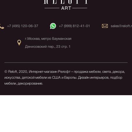
+7 (495) 120-06-37
+7 (999) 812-41-01
sales@reloft.
г.Москва, метро Бауманская
Денисовский пер., 23 стр. 1
© Reloft, 2020, Интернет-магазин Релофт – продажа мебели, света, декора,
искусства, детской мебели из США и Европы.
Дизайн интерьеров, подбор
мебели, декорирование.