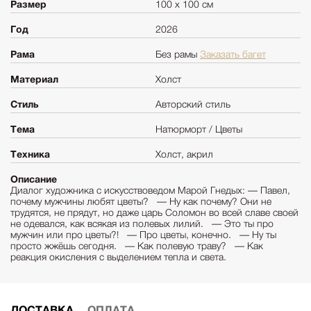
Размер
100 х 100 см
Год
2026
Рама
Без рамы
Заказать багет
Материал
Холст
Стиль
Авторский стиль
Тема
Натюрморт / Цветы
Техника
Холст, акрил
Описание
Диалог художника с искусствоведом Марой Гнедых: — Павел,
почему мужчины любят цветы? — Ну как почему? Они не
трудятся, не прядут, но даже царь Соломон во всей славе своей
не одевался, как всякая из полевых лилий. — Это ты про
мужчин или про цветы?! — Про цветы, конечно. — Ну ты
просто жжёшь сегодня. — Как полевую траву? — Как
реакция окисления с выделением тепла и света.
ДОСТАВКА
ОПЛАТА