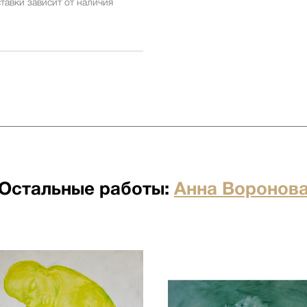
тавки зависит от наличия
ставки заранее у менеджеров
ставки зависит от наличия
ставки заранее у менеджеров
 бесплатна для заказов от 500
я отдельно по факту прихода
Остальные работы:
Анна Воронов
по факту прихода товара на
ртными компаниями: ПЭК,
о по факту прихода товара на
ртными компаниями: ПЭК,
кий переулок д.23 стр.1
ого лифта. Подъем мебели 100