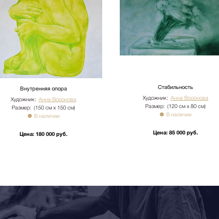
имость. Утилизация упаковки
иях необходимо сообщить
бы доставки: +7 (495) 660-36-
вается отдельно.
Стабильность
Внутренняя опора
Художник:
Анна Воронова
Художник:
Анна Воронова
Размер:
(120 см х 80 см)
Размер:
(150 см х 150 см)
В наличии
В наличии
Цена:
85 000 руб.
Цена:
180 000 руб.