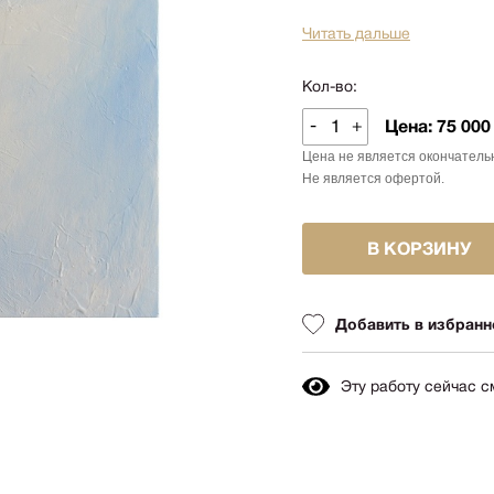
Авиация
Граф
Читать дальше
Техника
Пост
Животные
Кол-во:
Неоэ
Музыка
Автор
-
+
Цена:
75 000
Танец
Mode
Цена не является окончатель
Мифология
Не является офертой.
Мини
Птицы
Симв
NY2026
В КОРЗИНУ
Аванг
Вода
Стрит
Морской пейзаж
Добавить в избранн
Абстр
Текстиль
Абстр
Авторское искусство
импр
Эту работу сейчас 
Городской пейзаж
Поп-а
Город
Цвет
Портрет