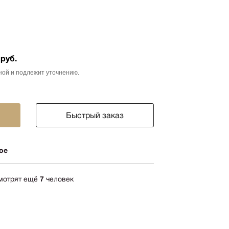
ика
импрессионизм
кспрессионизм
ский стиль
 руб.
rn
ной и подлежит уточнению.
мализм
олизм
Быстрый заказ
ард
-арт
ое
акционизм
актный
ессионизм
смотрят ещё
7
человек
рт
ная