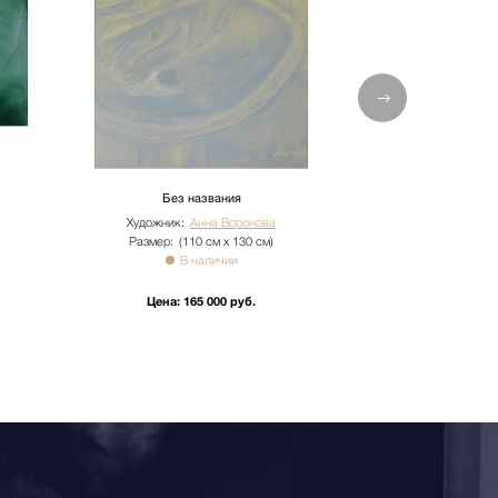
Без названия
Взг
Художник:
Анна Воронова
Художник:
А
Размер:
(110 см х 130 см)
Размер:
(5
В наличии
В 
Цена:
165 000 руб.
Цена:
80