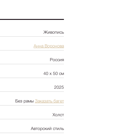
Ботаника
Натюрморт
Природа
Живопись
Цветы
NY2025
Анна Воронова
Архитектура
Россия
Пейзаж
Люди
40 х 50 см
-
+
Цена:
75 000
Детская
2025
Абстракция
Pop Art
Без рамы
Заказать багет
Холст
Авторский стиль