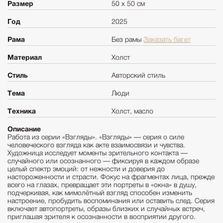
Размер
50 х 50 см
Год
2025
Рама
Без рамы
Заказать багет
Материал
Холст
Стиль
Авторский стиль
Тема
Люди
Техника
Холст, масло
Описание
Работа из серии «Взгляды». «Взгляды» — серия о силе
человеческого взгляда как акте взаимосвязи и чувства.
Художница исследует моменты зрительного контакта —
случайного или осознанного — фиксируя в каждом образе
целый спектр эмоций: от нежности и доверия до
настороженности и страсти. Фокус на фрагментах лица, прежде
всего на глазах, превращает эти портреты в «окна» в душу,
подчеркивая, как мимолётный взгляд способен изменить
настроение, пробудить воспоминания или оставить след. Серия
включает автопортреты, образы близких и случайных встреч,
приглашая зрителя к осознанности в восприятии другого.