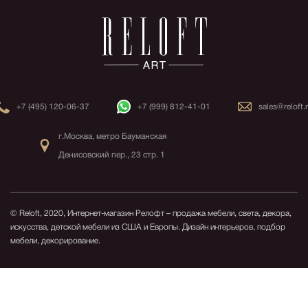
+7 (495) 120-06-37
+7 (999) 812-41-01
sales@reloft.
г.Москва, метро Бауманская
Денисовский пер., 23 стр. 1
© Reloft, 2020, Интернет-магазин Релофт – продажа мебели, света, декора,
искусства, детской мебели из США и Европы.
Дизайн интерьеров, подбор
мебели, декорирование.