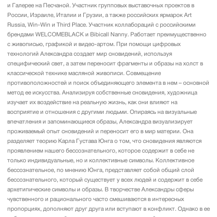
и Галерее на Песчаной. Участник групповых выставочных проектов в
России, Израиле, Италии и Грузии, а также российских ярмарок Art
Russia, Win-Win и Third Place. Участник коллабораций с российскими
брендами WELCOMEBLACK и Bibicall Nanny. Работает преимущественно
с живописью, графикой и видео-артом. При помощи цифровых
технологий Александра создает мир сновидений, используя
специфический свет, а затем переносит фрагменты и образы на холст в
классической технике масляной живописи. Совмещение
противоположностей и поиск объединяющего элемента в нем – основной
метод ее искусства. Анализируя собственные сновидения, художница
изучает их воздействие на реальную жизнь, как они влияют на
восприятие и отношения с другими людьми. Опираясь на визуальные
впечатления и запоминающиеся образы, Александра визуализирует
проживаемый опыт сновидений и переносит его в мир материи. Она
разделяет теорию Карла Густава Юнга о том, что сновидения являются
проявлением нашего бессознательного, которое содержит в себе не
только индивидуальные, но и коллективные символы. Коллективное
бессознательное, по мнению Юнга, представляет собой общий слой
бессознательного, который существует у всех людей и содержит в себе
архетипические символы и образы. В творчестве Александры сферы
чувственного и рационального часто смешиваются в интересных
пропорциях, дополняют друг друга или вступают в конфликт. Однако в ее