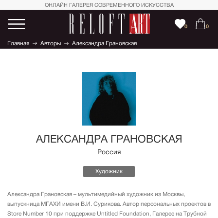
ОНЛАЙН ГАЛЕРЕЯ СОВРЕМЕННОГО ИСКУССТВА
0
0
Главная
Авторы
Александра Грановская
АЛЕКСАНДРА ГРАНОВСКАЯ
Россия
Художник
Александра Грановская – мультимедийный художник из Москвы,
выпускница МГАХИ имени В.И. Сурикова. Автор персональных проектов в
Store Number 10 при поддержке Untitled Foundation, Галерее на Трубной