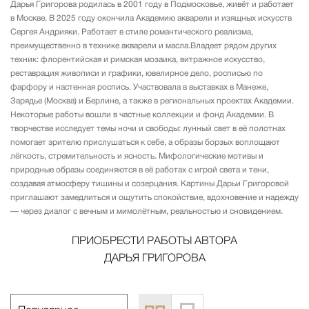
Дарья Григорова родилась в 2001 году в Подмосковье, живёт и работает
в Москве. В 2025 году окончила Академию акварели и изящных искусств
Сергея Андрияки. Работает в стиле романтического реализма,
преимущественно в технике акварели и масла.Владеет рядом других
техник: флорентийская и римская мозаика, витражное искусство,
реставрация живописи и графики, ювелирное дело, росписью по
фарфору и настенная роспись. Участвовала в выставках в Манеже,
Зарядье (Москва) и Берлине, а также в региональных проектах Академии.
Некоторые работы вошли в частные коллекции и фонд Академии. В
творчестве исследует темы ночи и свободы: лунный свет в её полотнах
помогает зрителю прислушаться к себе, а образы борзых воплощают
лёгкость, стремительность и ясность. Мифологические мотивы и
природные образы соединяются в её работах с игрой света и тени,
создавая атмосферу тишины и созерцания. Картины Дарьи Григоровой
приглашают замедлиться и ощутить спокойствие, вдохновение и надежду
— через диалог с вечным и мимолётным, реальностью и сновидением.
ПРИОБРЕСТИ РАБОТЫ АВТОРА
ДАРЬЯ ГРИГОРОВА