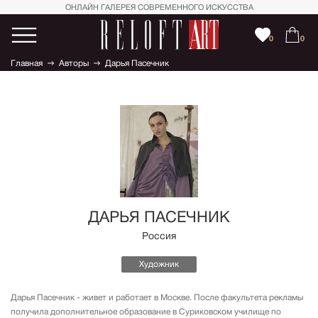
ОНЛАЙН ГАЛЕРЕЯ СОВРЕМЕННОГО ИСКУССТВА
0
0
Главная
Авторы
Дарья Пасечник
ДАРЬЯ ПАСЕЧНИК
Россия
Художник
Дарья Пасечник - живет и работает в Москве. После факультета рекламы
получила дополнительное образование в Суриковском училище по