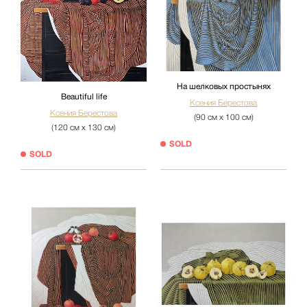
На шелковых простынях
Beautiful life
Ксения Берестова
Ксения Берестова
(90 см х 100 см)
(120 см х 130 см)
SOLD
SOLD