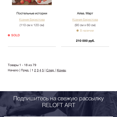
Постельные истории
Айва. Март
Ксения Берестова
Ксения Берестова
(110 см х 120 см)
(90 см х 60 см)
В наличии
SOLD
210 000 руб.
Товары 1 - 18 из 79
Начало | Пред. |
1
2
3
4
5
|
След.
|
Конец
Подпишитесь на свежую рассылку
RELOFT ART