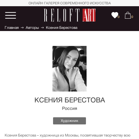
ОНЛАЙН ГАЛЕРЕЯ СОВРЕМЕННОГО ИСКУССТВА
0
0
Главная
Авторы
Ксения Берестова
КСЕНИЯ БЕРЕСТОВА
Россия
Художник
Ксения Берестова – художница из Москвы, посвятившая творчеству всю