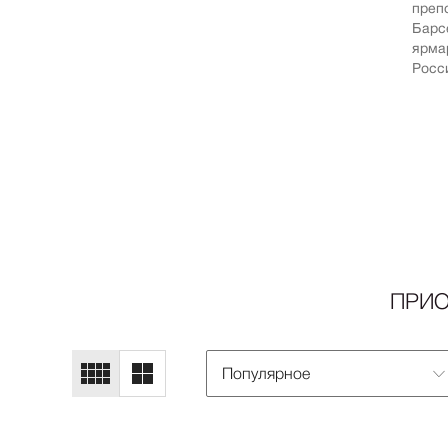
препо
Барс
ярма
Росси
ПРИО
Популярное