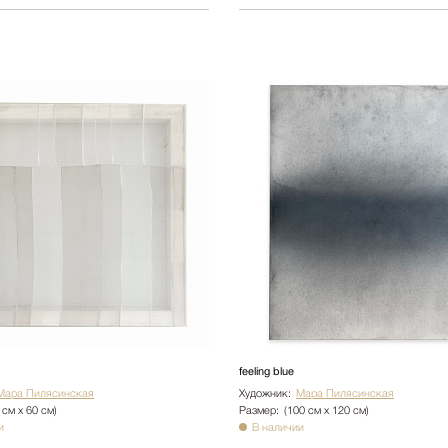
feeling blue
Мара Пилясинская
Художник:
Мара Пилясинская
 см х 60 см)
Размер:
(100 см х 120 см)
и
В наличии