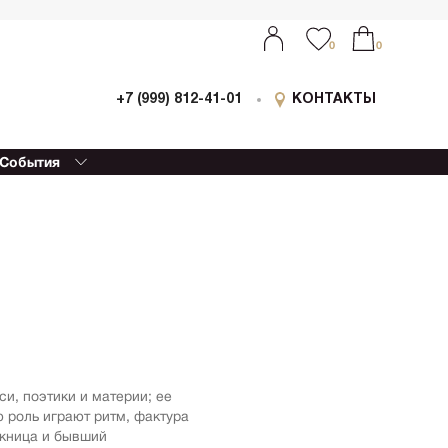
0
0
+7 (999) 812-41-01
КОНТАКТЫ
События
ыставки
0
0
оллаборации
очный
еализм
етской
ессионизм
изм
еский реализм
еменная
, поэтики и материи; ее
ативная живопись
 роль играют ритм, фактура
етрия
ускница и бывший