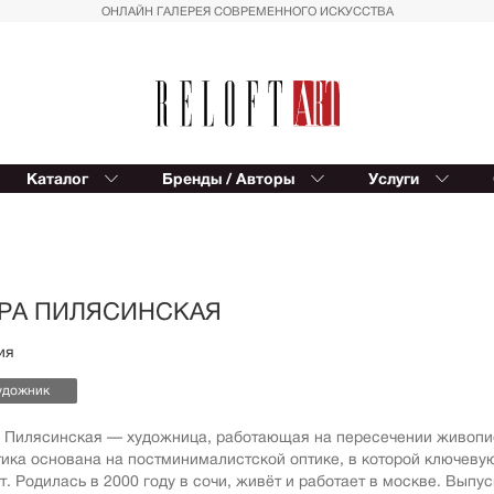
ОНЛАЙН ГАЛЕРЕЯ СОВРЕМЕННОГО ИСКУССТВА
Каталог
Бренды / Авторы
Услуги
Reloft ART
В
Provocateur Art
К
Спорт
Вост
Trowbridge
Балет
Сюрр
Kinetic Levi
Азия
Для д
РА ПИЛЯСИНСКАЯ
Editions Studio
Пальмы
Импр
ия
Reloft HOME
Геометрия
Реал
удожник
Восток
Магич
Вазы
Совр
 Пилясинская — художница, работающая на пересечении живописи
фигур
тика основана на постминималистской оптике, в которой ключевую
Автомобили
Геом
т. Родилась в 2000 году в сочи, живёт и работает в москве. Вып