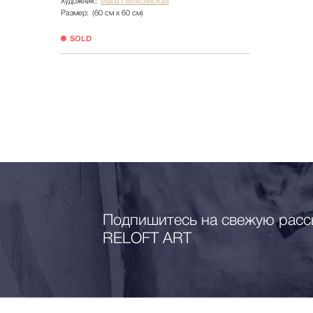
Художник:
Мара Пилясинская
Размер:
(60 см х 60 см)
SOLD
Подпишитесь на свежую расс
RELOFT ART