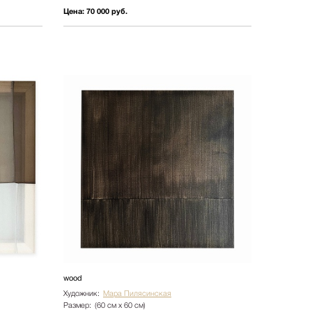
Цена:
70 000 руб.
wood
Художник:
Мара Пилясинская
Размер:
(60 см х 60 см)