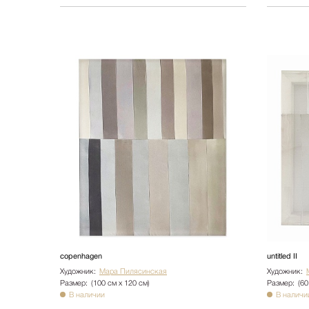
сopenhagen
untitled II
Художник:
Мара Пилясинская
Художник:
Размер:
(100 см х 120 см)
Размер:
(60
В наличии
В наличи