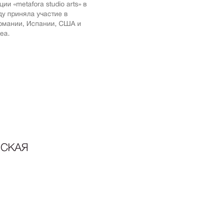
 «metafora studio arts» в
ика
ду приняла участие в
ермании, Испании, США и
импрессионизм
ea.
кспрессионизм
ский стиль
rn
мализм
олизм
ард
-арт
СКАЯ
акционизм
актный
ессионизм
рт
ная