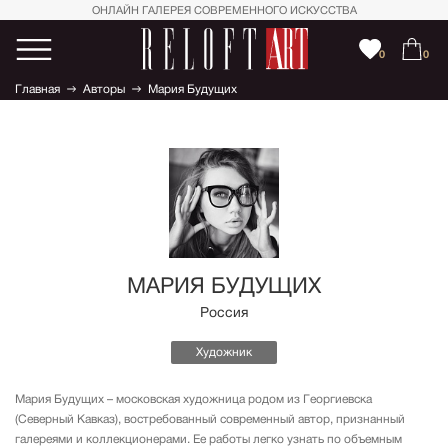
ОНЛАЙН ГАЛЕРЕЯ СОВРЕМЕННОГО ИСКУССТВА
0
0
Главная
Авторы
Мария Будущих
МАРИЯ БУДУЩИХ
Россия
Художник
Мария Будущих – московская художница родом из Георгиевска
(Северный Кавказ), востребованный современный автор, признанный
галереями и коллекционерами. Ее работы легко узнать по объемным