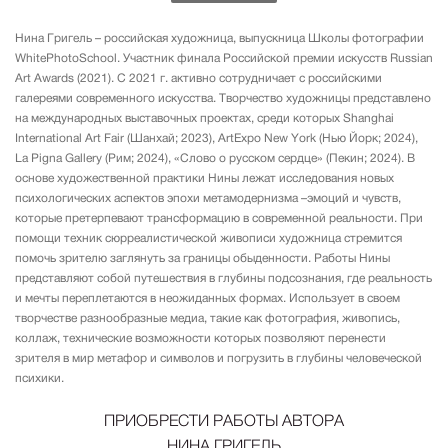
Нина Григель – российская художница, выпускница Школы фотографии
WhitePhotoSchool. Участник финала Российской премии искусств Russian
Art Awards (2021). С 2021 г. активно сотрудничает с российскими
галереями современного искусства. Творчество художницы представлено
на международных выставочных проектах, среди которых Shanghai
International Art Fair (Шанхай; 2023), ArtExpo New York (Нью Йорк; 2024),
La Pigna Gallery (Рим; 2024), «Слово о русском сердце» (Пекин; 2024). В
основе художественной практики Нины лежат исследования новых
психологических аспектов эпохи метамодернизма –эмоций и чувств,
которые претерпевают трансформацию в современной реальности. При
помощи техник сюрреалистической живописи художница стремится
помочь зрителю заглянуть за границы обыденности. Работы Нины
представляют собой путешествия в глубины подсознания, где реальность
и мечты переплетаются в неожиданных формах. Использует в своем
творчестве разнообразные медиа, такие как фотография, живопись,
коллаж, технические возможности которых позволяют перенести
зрителя в мир метафор и символов и погрузить в глубины человеческой
психики.
ПРИОБРЕСТИ РАБОТЫ АВТОРА
НИНА ГРИГЕЛЬ