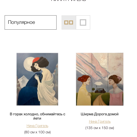
В горах холодно, обнимайтесь с
Ширма Дорога домой
йети
Нина Григель
Нина Григель
(135 см х 150 см)
(80 см х 100 см)