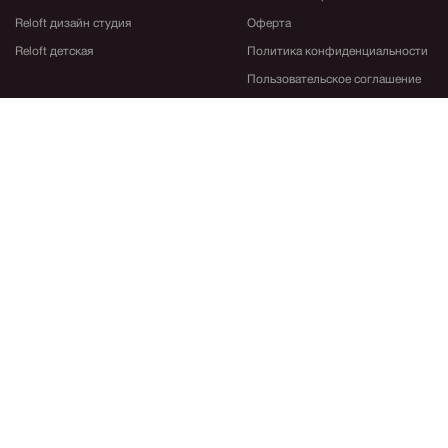
Reloft дизайн студия
Оферта
Reloft детская
Политика конфиденциальности
Пользовательское соглашение
Каталоги
Сотрудничество
Художникам
Галереям
Дизайнерам