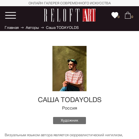
ОНЛАЙН ГАЛЕРЕЯ СОВРЕМЕННОГО ИСКУССТВА
0
0
Главная
Авторы
Саша TODAYOLDS
САША TODAYOLDS
Россия
Художник
Визуальным языком автора является сюрреалистический нигилизм,