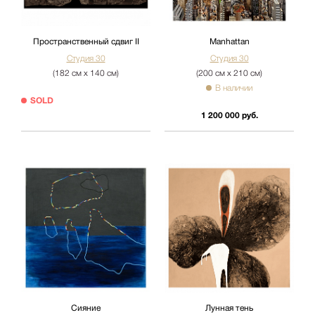
Пространственный сдвиг II
Manhattan
Студия 30
Студия 30
(182 см х 140 см)
(200 см х 210 см)
В наличии
SOLD
1 200 000 руб.
Сияние
Лунная тень