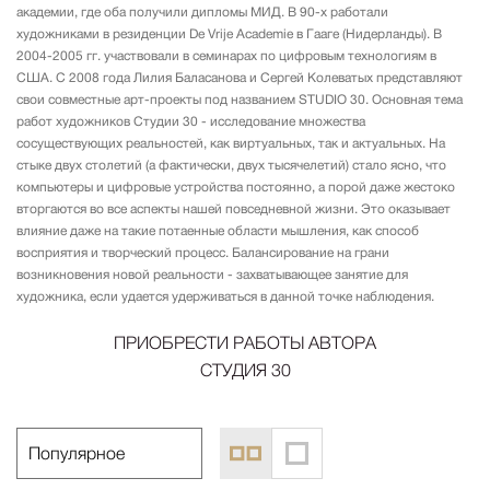
академии, где оба получили дипломы МИД. В 90-х работали
художниками в резиденции De Vrije Academie в Гааге (Нидерланды). В
2004-2005 гг. участвовали в семинарах по цифровым технологиям в
США. С 2008 года Лилия Баласанова и Сергей Колеватых представляют
свои совместные арт-проекты под названием STUDIO 30. Основная тема
работ художников Студии 30 - исследование множества
сосуществующих реальностей, как виртуальных, так и актуальных. На
стыке двух столетий (а фактически, двух тысячелетий) стало ясно, что
компьютеры и цифровые устройства постоянно, а порой даже жестоко
вторгаются во все аспекты нашей повседневной жизни. Это оказывает
влияние даже на такие потаенные области мышления, как способ
восприятия и творческий процесс. Балансирование на грани
возникновения новой реальности - захватывающее занятие для
художника, если удается удерживаться в данной точке наблюдения.
ПРИОБРЕСТИ РАБОТЫ АВТОРА
СТУДИЯ 30