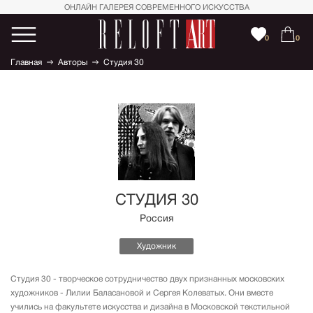
ОНЛАЙН ГАЛЕРЕЯ СОВРЕМЕННОГО ИСКУССТВА
0
0
Главная
Авторы
Студия 30
СТУДИЯ 30
Россия
Художник
Студия 30 - творческое сотрудничество двух признанных московских
художников - Лилии Баласановой и Сергея Колеватых. Они вместе
учились на факультете искусства и дизайна в Московской текстильной