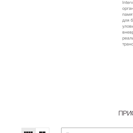
Inter
орга
памя
для 
улов
внев
реал
тран
ПРИ