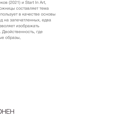
в (2021) и Start In Art,
ика
дожницы составляет тема
пользует в качестве основы
импрессионизм
д на запечатленных, едва
кспрессионизм
зволяет изображать
 Двойственность, где
ский стиль
ые образы,
rn
мализм
олизм
ард
-арт
акционизм
актный
ессионизм
рт
ОНЕН
ная