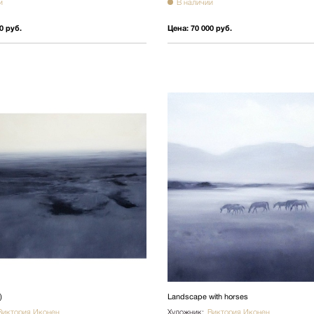
и
В наличии
0 руб.
Цена:
70 000 руб.
)
Landscape with horses
Виктория Иконен
Художник:
Виктория Иконен