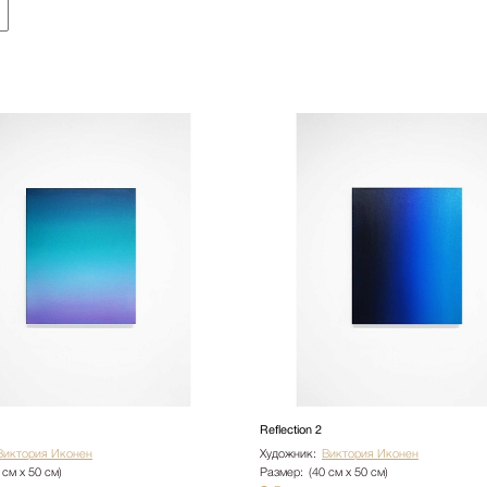
Ботаника
Натюрморт
Природа
Цветы
NY2025
Архитектура
Пейзаж
Люди
Детская
Абстракция
Pop Art
Reflection 2
Виктория Иконен
Художник:
Виктория Иконен
 см х 50 см)
Размер:
(40 см х 50 см)