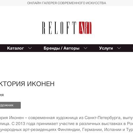
ОНЛАЙН ГАЛЕРЕЯ СОВРЕМЕННОГО ИСКУССТВА
Каталог
Бренды / Авторы
Услуги
Reloft ART
В
Provocateur Art
К
Спорт
Вост
Trowbridge
Балет
Сюрр
Kinetic Levi
Азия
Для д
КТОРИЯ ИКОНЕН
Editions Studio
Пальмы
Импр
ия
Reloft HOME
Геометрия
Реал
удожник
Восток
Магич
Вазы
Совр
ория Иконен – современная художница из Санкт-Петербурга, вып
фигур
лица. С 2013 года принимает участие в различных выставках в Ро
Автомобили
Геом
ународных арт-резиденциях Финляндии, Германии, Испании и Тур