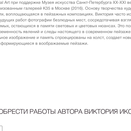
Авиация
val Art при поддержке Музея искусства Санкт-Петербурга ХХ-ХХI веко
Граф
низованным галереей К35 в Москве (2016). Основу творчества ху
Техника
ти, воплощающаяся в пейзажных композициях. Виктория часто ис
Пост
Животные
будущих работ фотографии безлюдных мест, сосредотачивая взгля
Неоэ
имых, остающихся в памяти световых и цветовых нюансах. Это по
Музыка
ременность явлений и следы настоящего в современном пейзаже.
Автор
Танец
ьное изображение и память спроецированы на холст, создает нов
Mode
сформирующиеся в воображаемые пейзажи.
Мифология
Мини
Птицы
Симв
NY2026
Аванг
Вода
Стрит
Морской пейзаж
Абстр
Текстиль
Абстр
Авторское искусство
импр
Городской пейзаж
Поп-а
ОБРЕСТИ РАБОТЫ АВТОРА
ВИКТОРИЯ ИК
Город
Цвет
Портрет