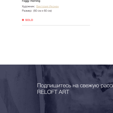
Foggy morning
Художник:
Виктория Иконен
Размер:
(60 см х 60 см)
SOLD
Подпишитесь на свежую расс
RELOFT ART