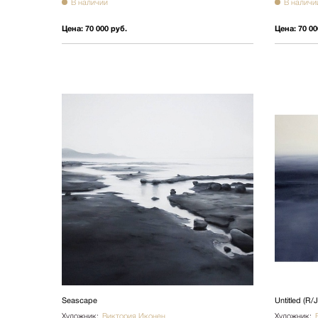
В наличии
В наличи
Цена:
70 000 руб.
Цена:
70 00
Seascape
Untitled (R/J
Художник:
Виктория Иконен
Художник: