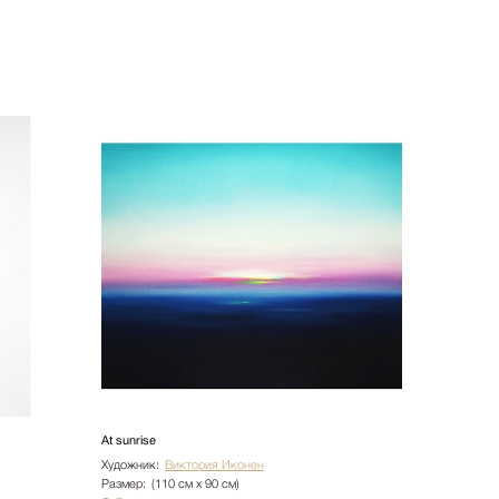
At sunrise
Художник:
Виктория Иконен
Размер:
(110 см х 90 см)