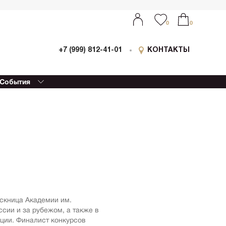
0
0
+7 (999) 812-41-01
КОНТАКТЫ
События
ыставки
0
0
оллаборации
очный
еализм
етской
ессионизм
изм
еский реализм
еменная
ускница Академии им.
ативная живопись
ссии и за рубежом, а также в
етрия
ции. Финалист конкурсов