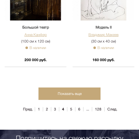
Большой театр
Модель II
Анна Канфер
Владимир Макеев
(100 см х 120 см)
(30 см х 40 см)
В наличии
В наличии
200 000 руб.
160 000 руб.
Показать еще
Пред.
1
2
3
4
5
6
...
128
След.
Подпишитесь на свежую рассылку