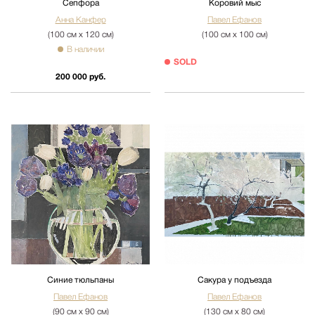
Сепфора
Коровий мыс
Анна Канфер
Павел Ефанов
(100 см х 120 см)
(100 см х 100 см)
В наличии
SOLD
200 000 руб.
Синие тюльпаны
Сакура у подъезда
Павел Ефанов
Павел Ефанов
(90 см х 90 см)
(130 см х 80 см)