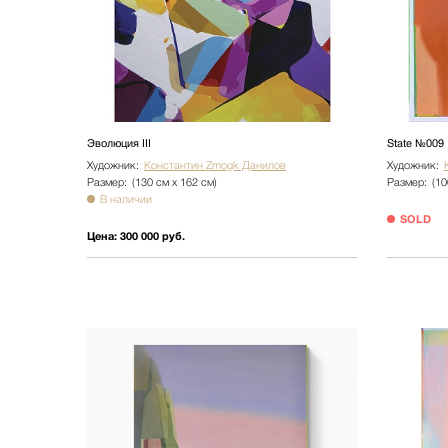
Эволюция III
State №009
Художник:
Константин Zmogk Данилов
Художник:
Размер:
(130 см х 162 см)
Размер:
(10
В наличии
SOLD
Цена:
300 000 руб.