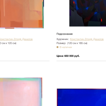
Подсознание
Константин Zmogk Данилов
Художник:
Константин Zmogk Данилов
0 см х 120 см)
Размер:
(120 см х 185 см)
В наличии
Цена:
650 000 руб.