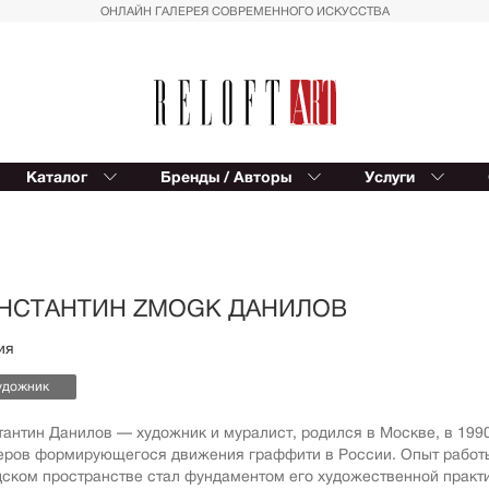
ОНЛАЙН ГАЛЕРЕЯ СОВРЕМЕННОГО ИСКУССТВА
Каталог
Бренды / Авторы
Услуги
Reloft ART
В
Provocateur Art
К
Спорт
Вост
Trowbridge
Балет
Сюрр
Kinetic Levi
Азия
Для д
НСТАНТИН ZMOGK ДАНИЛОВ
Editions Studio
Пальмы
Импр
ия
Reloft HOME
Геометрия
Реал
удожник
Восток
Магич
Вазы
Совр
тантин Данилов — художник и муралист, родился в Москве, в 1990
фигур
еров формирующегося движения граффити в России. Опыт работы
Автомобили
Геом
дском пространстве стал фундаментом его художественной практ