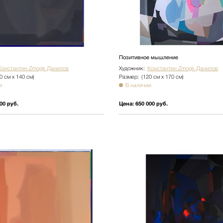
Позитивное мышление
Константин Zmogk Данилов
Художник:
Константин Zmogk Данилов
0 см х 140 см)
Размер:
(120 см х 170 см)
и
В наличии
00 руб.
Цена:
650 000 руб.