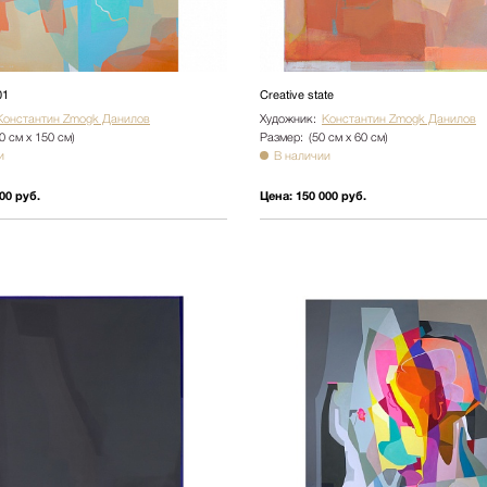
01
Creative state
Константин Zmogk Данилов
Художник:
Константин Zmogk Данилов
0 см х 150 см)
Размер:
(50 см х 60 см)
и
В наличии
00 руб.
Цена:
150 000 руб.