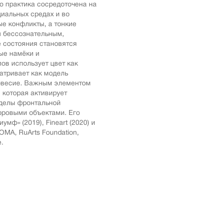
го практика сосредоточена на
ика
иальных средах и во
е конфликты, а тонкие
импрессионизм
и бессознательным,
кспрессионизм
 состояния становятся
ые намёки и
ский стиль
ов использует цвет как
rn
атривает как модель
овесие. Важным элементом
мализм
 которая активирует
олизм
еделы фронтальной
фровыми объектами. Его
ард
мф» (2019), Fineart (2020) и
-арт
ОМА, RuArts Foundation,
е.
акционизм
актный
ессионизм
рт
ная