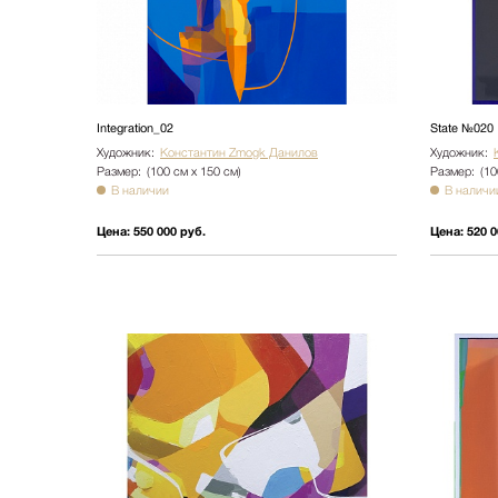
Integration_02
State №020
Художник:
Константин Zmogk Данилов
Художник:
Размер:
(100 см х 150 см)
Размер:
(10
В наличии
В наличи
Цена:
550 000 руб.
Цена:
520 0