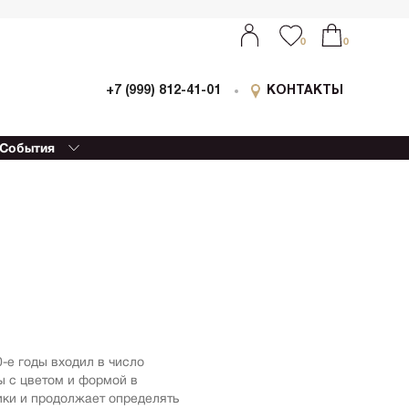
0
0
+7 (999) 812-41-01
КОНТАКТЫ
События
ыставки
0
0
оллаборации
очный
еализм
етской
ессионизм
изм
еский реализм
еменная
-е годы входил в число
ативная живопись
 с цветом и формой в
етрия
ики и продолжает определять