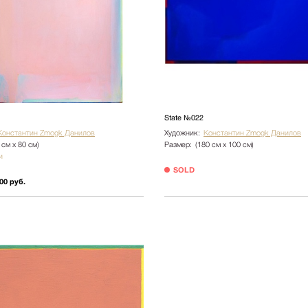
State №022
Константин Zmogk Данилов
Художник:
Константин Zmogk Данилов
 см х 80 см)
Размер:
(180 см х 100 см)
и
SOLD
00 руб.