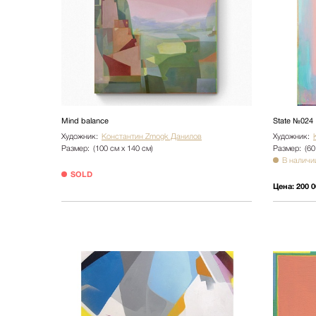
Mind balance
State №024
Художник:
Константин Zmogk Данилов
Художник:
Размер:
(100 см х 140 см)
Размер:
(60
В наличи
SOLD
Цена:
200 0