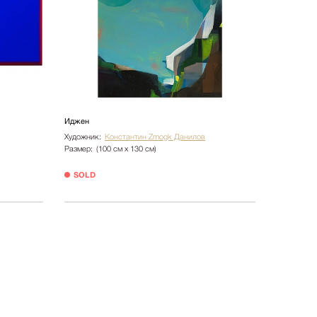
Иджен
Художник:
Константин Zmogk Данилов
Размер:
(100 см х 130 см)
SOLD