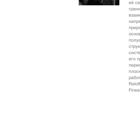
её с
гран
взаи
напр
прир
осно
полу
стру
сист
его 
пери
плос
работ
Relof
Finea