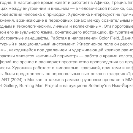
Авиация
егодня. В настоящее время живёт и работает в Афинах, Греция. Е
Граф
ицах между внутренним и внешним — в человеческой психике, соц
Техника
модействии человека с природой. Художника интересуют не прямы
Пост
Животные
яжения, возникающие в переходных зонах: между сознательным 
Неоэ
одным и технологическим, личным и коллективным. Эти пороговые
Музыка
вой его визуального языка, сочетающего абстракцию, фигуративн
Автор
Танец
абстрактные ландшафты. Работая в направлении Color Field, Данил
Mode
ктурный и эмоциональный инструмент. Живописное поле он рассм
Мифология
емы, находящейся под давлением и удерживающей хрупкое равн
Мини
практики является «активный периметр» — работа с краями холста,
Птицы
Симв
ферийное зрение и расширяет пространство произведения за пр
NY2026
кости. Художник работает с живописью, графикой, принтами и ци
Аванг
ы были представлены на персональных выставках в галереях «Триу
Вода
Стрит
t ART (2024) в Москве, а также в рамках групповых проектов в ММ
Морской пейзаж
rt Gallery, Burning Man Project и на аукционе Sotheby’s в Нью-Йорк
Абстр
Текстиль
Абстр
Авторское искусство
импр
Городской пейзаж
Поп-а
Город
Цвет
Портрет