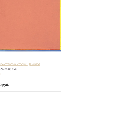
Константин Zmogk Данилов
 см х 40 см)
и
0 руб.