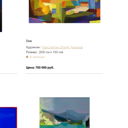
Она
Художник:
Константин Zmogk Данилов
Размер:
(200 см х 150 см)
В наличии
Цена:
700 000 руб.