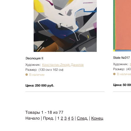
State №017
Эволюция II
Художник:
Художник:
Константин Zmogk Данилов
Размер:
(40
Размер:
(130 см х 162 см)
В наличи
В наличии
Цена:
50 00
Цена:
250 000 руб.
Товары 1 - 18 из 77
Начало | Пред. |
1
2
3
4
5
|
След.
|
Конец