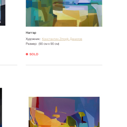
Наггар
Художник:
Константин Zmogk Данилов
Размер:
(90 см х 90 см)
SOLD