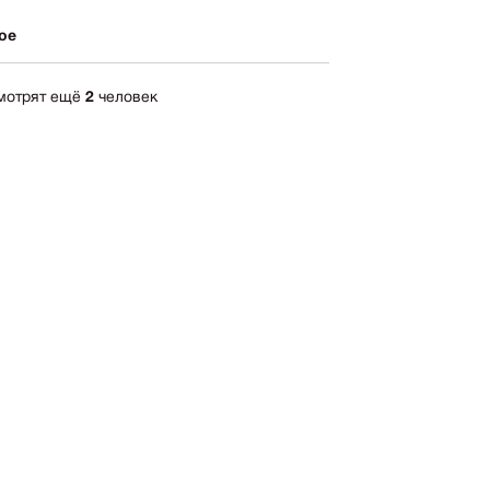
ика
ое
импрессионизм
кспрессионизм
смотрят ещё
2
человек
ский стиль
rn
мализм
олизм
ард
-арт
акционизм
актный
ессионизм
рт
ная
0 руб.