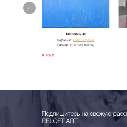
Сборка возможна для Москвы и МО. Рассчиты
ых роз
Коровий мыс
авел Ефанов
Художник:
Павел Ефанов
 см х 100 см)
Размер:
(100 см х 100 см)
аличии
SOLD
 000 руб.
Подпишитесь на свежую расс
RELOFT ART