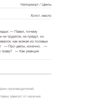
Натюрморт / Цветы
Холст, масло
недых: — Павел, почему
не трудятся, не прядут, но
евался, как всякая из полевых
?! — Про цветы, конечно. —
ю траву? — Как реакция
брик-производителей.
тавки зависит от наличия
ставки заранее у менеджеров