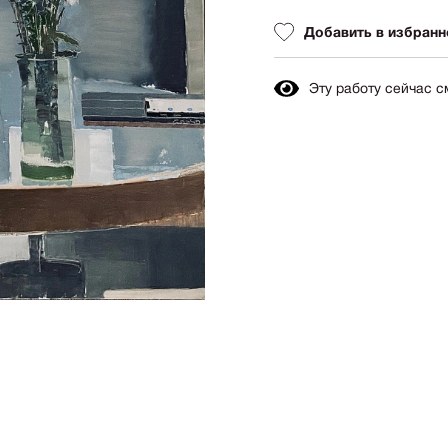
Авиация
Граф
Добавить в избранн
Техника
Пост
Животные
Неоэ
Эту работу сейчас 
Музыка
Автор
Танец
Mode
Мифология
Мини
Птицы
Симв
NY2026
Аванг
Вода
Стрит
Морской пейзаж
Абстр
Текстиль
Абстр
Авторское искусство
импр
Городской пейзаж
Поп-а
Город
Цвет
-
+
Цена:
300 00
Портрет