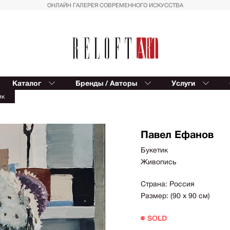
ОНЛАЙН ГАЛЕРЕЯ СОВРЕМЕННОГО ИСКУССТВА
Каталог
Бренды / Авторы
Услуги
Reloft ART
В
ик
Provocateur Art
К
Спорт
Вост
Trowbridge
Балет
Сюрр
Kinetic Levi
Павел Ефанов
Азия
Для д
Editions Studio
Букетик
Пальмы
Импр
Живопись
Reloft HOME
Геометрия
Реал
Восток
Магич
Страна: Россия
Размер: (90 х 90 см)
Вазы
Совр
фигур
Автомобили
SOLD
Геом