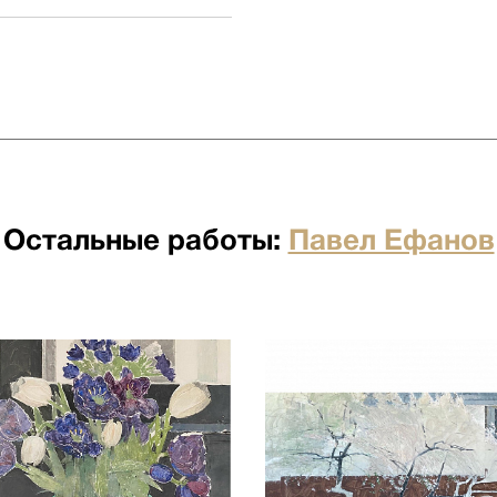
ставки зависит от наличия
ставки заранее у менеджеров
 бесплатна для заказов от 500
я отдельно по факту прихода
Остальные работы:
Павел Ефанов
по факту прихода товара на
ртными компаниями: ПЭК,
о по факту прихода товара на
ртными компаниями: ПЭК,
кий переулок д.23 стр.1
ого лифта. Подъем мебели 100
имость. Утилизация упаковки
иях необходимо сообщить
бы доставки: +7 (495) 660-36-