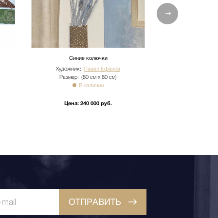
Синие колючки
Подсолнухи
Художник:
Павел Ефанов
Художник:
Размер:
(80 см х 80 см)
Размер:
(15
В наличии
В 
Цена:
240 000 руб.
Цена:
32
ОТПРАВИТЬ