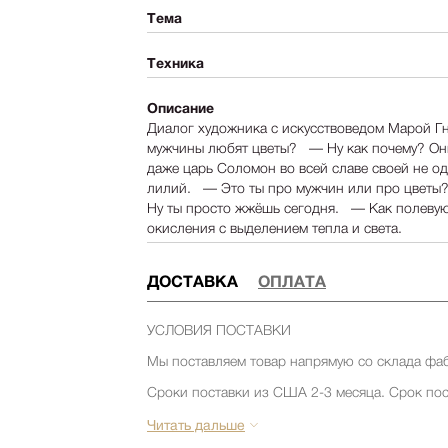
Тема
Техника
Описание
Диалог художника с искусствоведом Марой Г
мужчины любят цветы? — Ну как почему? Они 
даже царь Соломон во всей славе своей не од
лилий. — Это ты про мужчин или про цветы
Ну ты просто жжёшь сегодня. — Как полеву
окисления с выделением тепла и света.
ДОСТАВКА
ОПЛАТА
УСЛОВИЯ ПОСТАВКИ
Мы поставляем товар напрямую со склада фа
Сроки поставки из США 2-3 месяца. Срок пос
товара на складе фабрики. Уточняйте срок по
компании Релофт. (запросить срок)
Читать дальше