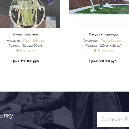
вается отдельно.
Синие тюльпаны
Сакура у подъезда
Художник:
Павел Ефанов
Художник:
Павел Ефанов
Размер:
(90 см х 90 см)
Размер:
(130 см х 80 см)
В наличии
В наличии
Цена:
260 000 руб.
Цена:
300 000 руб.
ылку