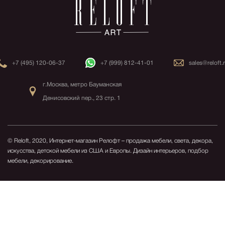
+7 (495) 120-06-37
+7 (999) 812-41-01
sales@reloft.
г.Москва, метро Бауманская
Денисовский пер., 23 стр. 1
© Reloft, 2020, Интернет-магазин Релофт – продажа мебели, света, декора,
искусства, детской мебели из США и Европы.
Дизайн интерьеров, подбор
мебели, декорирование.