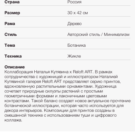
Страна
Россия
Размер
30 х 42 см
Рама
Дерево
Стиль
Авторский стиль / Минимализм
Тема
Ботаника
Техника
Жикле
Описание
Коллаборация Наталья Кутявина х Reloft ART. В рамках
сотрудничества с художницей и иллюстратором Наталией
Кутявиной галерея Reloft ART представляет серию принтов,
вдохновленную растительными орнаментами. Художница
сочетает природные силуэты растений с простыми
геометричными формами и лаконичными цветовыми
контрастами. Такой баланс создает новое актуальное прочтение
ботанической иллюстрации, которая часто используется для
декора интерьеров. Композиции для принтов созданы в
смешанной технике с использованием туши и цифрового
коллажа.