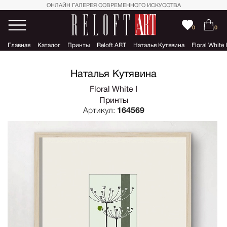
ОНЛАЙН ГАЛЕРЕЯ СОВРЕМЕННОГО ИСКУССТВА
0
0
Главная
Каталог
Принты
Reloft ART
Наталья Кутявина
Floral White I
Наталья Кутявина
Floral White I
Принты
Артикул:
164569