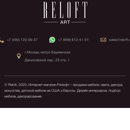
+7 (495) 120-06-37
+7 (999) 812-41-01
sales@reloft.
г.Москва, метро Бауманская
Денисовский пер., 23 стр. 1
© Reloft, 2020, Интернет-магазин Релофт – продажа мебели, света, декора,
искусства, детской мебели из США и Европы.
Дизайн интерьеров, подбор
мебели, декорирование.