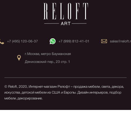
+7 (495) 120-06-37
+7 (999) 812-41-01
sales@reloft.
г.Москва, метро Бауманская
Денисовский пер., 23 стр. 1
© Reloft, 2020, Интернет-магазин Релофт – продажа мебели, света, декора,
искусства, детской мебели из США и Европы.
Дизайн интерьеров, подбор
мебели, декорирование.