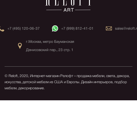
+7 (495) 120-06-37
+7 (999) 812-41-01
sales@reloft.
г.Москва, метро Бауманская
Денисовский пер., 23 стр. 1
© Reloft, 2020, Интернет-магазин Релофт – продажа мебели, света, декора,
искусства, детской мебели из США и Европы.
Дизайн интерьеров, подбор
мебели, декорирование.