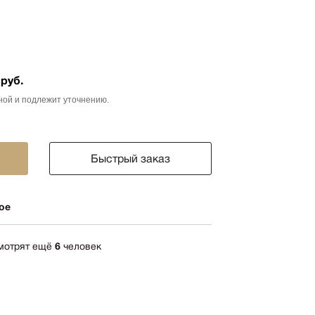
ика
импрессионизм
кспрессионизм
ский стиль
 руб.
rn
ной и подлежит уточнению.
мализм
олизм
Быстрый заказ
ард
-арт
ое
акционизм
актный
ессионизм
смотрят ещё
6
человек
рт
ная