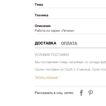
Тема
Техника
Описание
Работа из серии «Личики»
ДОСТАВКА
ОПЛАТА
УСЛОВИЯ ПОСТАВКИ
Мы поставляем товар напрямую со склада фа
Сроки поставки из США 2-3 месяца. Срок пос
товара на складе фабрики. Уточняйте срок по
компании Релофт. (запросить срок)
Читать дальше
Срок поставки из Европы 1-3 месяца. Срок по
товара на складе фабрики. Уточняйте срок по
компании Релофт. (запросить срок)
Рассказать в соц. сетях: