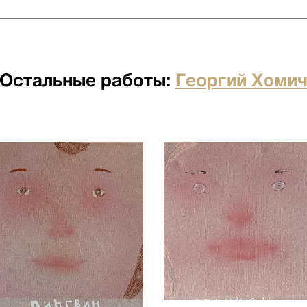
 бесплатна для заказов от 500
я отдельно по факту прихода
Остальные работы:
Георгий Хоми
по факту прихода товара на
ртными компаниями: ПЭК,
о по факту прихода товара на
ртными компаниями: ПЭК,
кий переулок д.23 стр.1
ого лифта. Подъем мебели 100
имость. Утилизация упаковки
иях необходимо сообщить
бы доставки: +7 (495) 660-36-
вается отдельно.