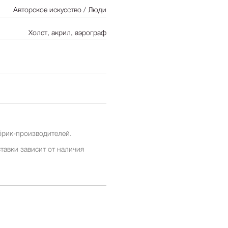
Авторское искусство / Люди
Холст, акрил, аэрограф
брик-производителей.
тавки зависит от наличия
ставки заранее у менеджеров
ставки зависит от наличия
ставки заранее у менеджеров