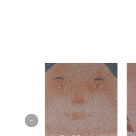
УСЛОВИЯ ДОСТАВКИ и СБОРКИ
Стоимость доставки по Москве и до склада ТК
000 руб.
Доставка по Москве и Области рассчитываетс
товара на склад в Москве. От 1500 руб.
Доставка по России рассчитывается отдельно 
склад в Москве. Мы сотрудничаем с транспо
Деловые линии, СПСР по вашему выбору.
Доставка в Казахстан рассчитывается отдельн
склад в Москве. Мы сотрудничаем с транспо
Деловые линии, СПСР по вашему выбору.
Самовывоз из офиса. м. Бауманская, Денисовс
Занос мебели бесплатно, при наличии грузов
руб. 1 этаж/1чел. Распаковка не входит в сто
рассчитывается отдельно. Обо всех пожелан
менеджеру по доставке заранее. Телефон служ
58.
Сборка возможна для Москвы и МО. Рассчиты