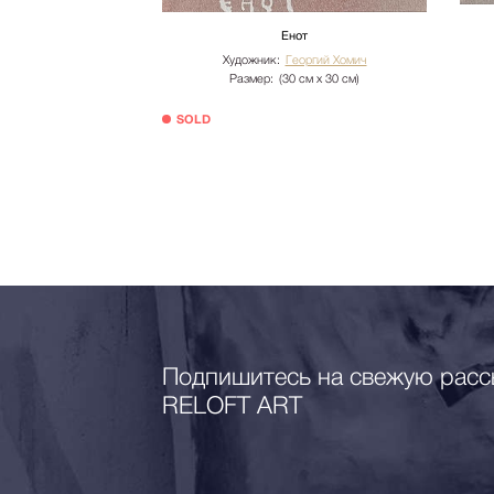
Енот
ка 3
Художник:
Георгий Хомич
Размер:
(30 см х 30 см)
оргий Хомич
 см х 80 см)
SOLD
аличии
000 руб.
Подпишитесь на свежую расс
RELOFT ART