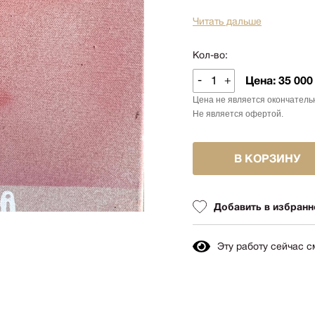
Авиация
Граф
Читать дальше
Техника
Пост
Животные
Кол-во:
Неоэ
Музыка
Автор
-
+
Цена:
35 000
Танец
Mode
Цена не является окончатель
Мифология
Не является офертой.
Мини
Птицы
Симв
NY2026
В КОРЗИНУ
Аванг
Вода
Стрит
Морской пейзаж
Добавить в избранн
Абстр
Текстиль
Абстр
Авторское искусство
импр
Эту работу сейчас 
Городской пейзаж
Поп-а
Город
Цвет
Портрет