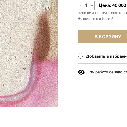
Авиация
-
+
Цена:
40 000
Граф
Техника
Цена не является окончатель
Пост
Животные
Не является офертой.
Неоэ
Музыка
Автор
Танец
В КОРЗИНУ
Mode
Мифология
Мини
Птицы
Добавить в избранн
Симв
NY2026
Аванг
Вода
Эту работу сейчас 
Стрит
Морской пейзаж
Абстр
Текстиль
Абстр
Авторское искусство
импр
Городской пейзаж
Поп-а
Город
Цвет
Портрет