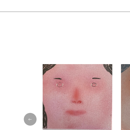
УСЛОВИЯ ДОСТАВКИ и СБОРКИ
Стоимость доставки по Москве и до склада ТК
000 руб.
Доставка по Москве и Области рассчитываетс
товара на склад в Москве. От 1500 руб.
Доставка по России рассчитывается отдельно 
склад в Москве. Мы сотрудничаем с транспо
Деловые линии, СПСР по вашему выбору.
Доставка в Казахстан рассчитывается отдельн
склад в Москве. Мы сотрудничаем с транспо
Деловые линии, СПСР по вашему выбору.
Самовывоз из офиса. м. Бауманская, Денисовс
Занос мебели бесплатно, при наличии грузов
руб. 1 этаж/1чел. Распаковка не входит в сто
рассчитывается отдельно. Обо всех пожелан
менеджеру по доставке заранее. Телефон служ
58.
Сборка возможна для Москвы и МО. Рассчиты