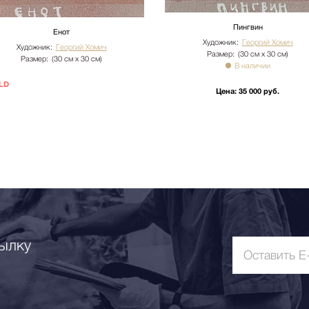
Пингвин
Енот
Художник:
Георгий Хомич
Художник:
Георгий Хомич
Размер:
(30 см х 30 см)
Размер:
(30 см х 30 см)
В наличии
LD
Цена:
35 000 руб.
ылку