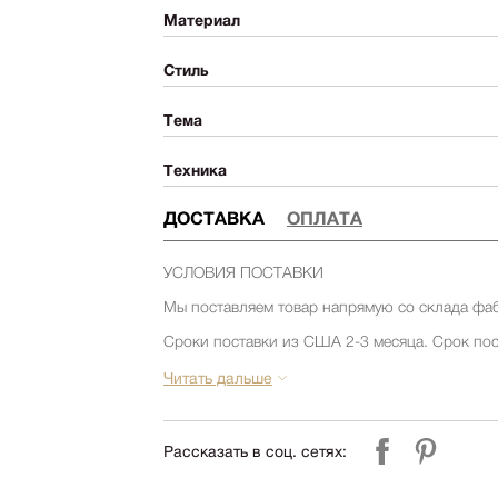
Материал
Стиль
Тема
Техника
ДОСТАВКА
ОПЛАТА
УСЛОВИЯ ПОСТАВКИ
Мы поставляем товар напрямую со склада фа
Сроки поставки из США 2-3 месяца. Срок пос
товара на складе фабрики. Уточняйте срок по
компании Релофт. (запросить срок)
Читать дальше
Срок поставки из Европы 1-3 месяца. Срок по
товара на складе фабрики. Уточняйте срок по
компании Релофт. (запросить срок)
Рассказать в соц. сетях: