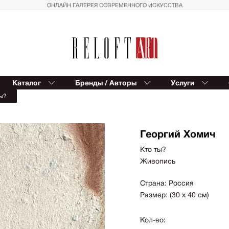
ОНЛАЙН ГАЛЕРЕЯ СОВРЕМЕННОГО ИСКУССТВА
Каталог
Бренды / Авторы
Услуги
Reloft ART
В
ты?
Provocateur Art
К
Спорт
Вост
Trowbridge
Балет
Сюрр
Kinetic Levi
Георгий Хомич
Азия
Для д
Editions Studio
Кто ты?
Пальмы
Импр
Живопись
Reloft HOME
Геометрия
Реал
Восток
Магич
Страна: Россия
Размер: (30 х 40 см)
Вазы
Совр
фигур
Автомобили
Кол-во:
Геом