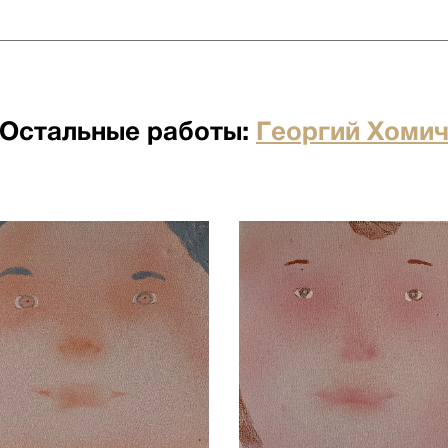
 бесплатна для заказов от 500
я отдельно по факту прихода
Остальные работы:
Георгий Хоми
по факту прихода товара на
ртными компаниями: ПЭК,
о по факту прихода товара на
ртными компаниями: ПЭК,
кий переулок д.23 стр.1
ого лифта. Подъем мебели 100
имость. Утилизация упаковки
иях необходимо сообщить
бы доставки: +7 (495) 660-36-
вается отдельно.