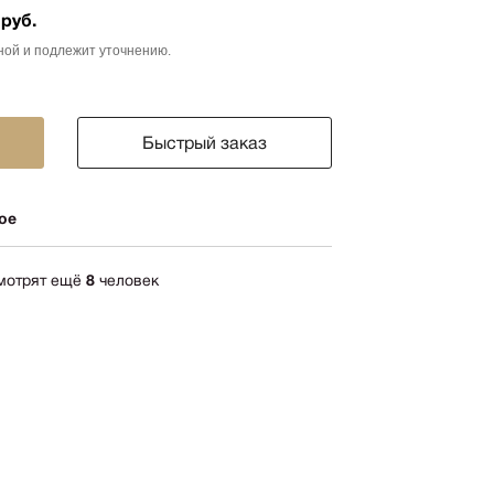
 руб.
ика
ной и подлежит уточнению.
импрессионизм
кспрессионизм
ский стиль
Быстрый заказ
rn
мализм
ое
олизм
ард
смотрят ещё
8
человек
-арт
акционизм
актный
ессионизм
рт
ная