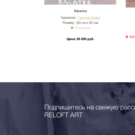
Касатка
Художник:
Георгий Хомич
ка 3
Размер:
(30 см х 30 см)
оргий Хомич
В наличии
 см х 80 см)
SO
аличии
Цена:
35 000 руб.
000 руб.
Подпишитесь на свежую расс
RELOFT ART