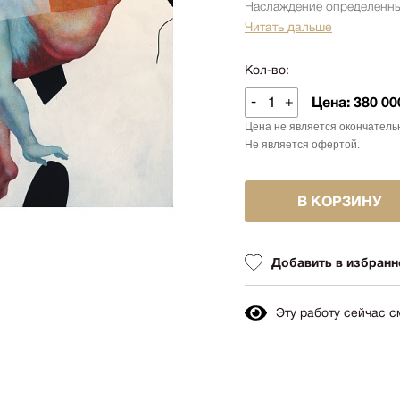
Авиация
Наслаждение определенны
Граф
культуры
Читать дальше
Техника
Пост
Животные
Кол-во:
Неоэ
Музыка
Автор
-
+
Цена:
380 00
Танец
Mode
Цена не является окончатель
Мифология
Не является офертой.
Мини
Птицы
Симв
NY2026
В КОРЗИНУ
Аванг
Вода
Стрит
Морской пейзаж
Добавить в избранн
Абстр
Текстиль
Абстр
Авторское искусство
импр
Эту работу сейчас 
Городской пейзаж
Поп-а
Город
Цвет
Портрет