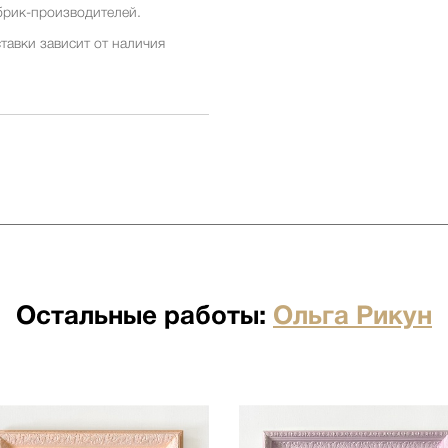
брик-производителей.
тавки зависит от наличия
ставки заранее у менеджеров
ставки зависит от наличия
ставки заранее у менеджеров
 бесплатна для заказов от 500
я отдельно по факту прихода
Остальные работы:
Ольга Рикун
по факту прихода товара на
ртными компаниями: ПЭК,
о по факту прихода товара на
ртными компаниями: ПЭК,