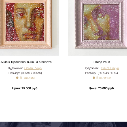
кий переулок д.23 стр.1
ого лифта. Подъем мебели 100
имость. Утилизация упаковки
иях необходимо сообщить
бы доставки: +7 (495) 660-36-
вается отдельно.
Оммаж Бронзино. Юноша в берете
Гвидо Рени
Художник:
Ольга Рикун
Художник:
Ольга Рикун
Размер:
(30 см х 30 см)
Размер:
(30 см х 30 см)
В наличии
В наличии
Цена:
75 000 руб.
Цена:
75 000 руб.