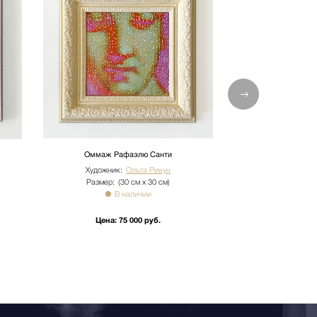
Оммаж Рафаэлю Санти
Оммаж Эрн
Художник:
Ольга Рикун
Художник:
Размер:
(30 см х 30 см)
Размер:
(3
В наличии
В 
Цена:
75 000 руб.
Цена:
75