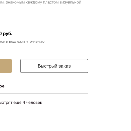
м, знакомым каждому пластом визуальной
ика
импрессионизм
кспрессионизм
ский стиль
0 руб.
rn
ной и подлежит уточнению.
мализм
олизм
Быстрый заказ
ард
-арт
ое
акционизм
актный
ессионизм
смотрят ещё
4
человек
рт
ная