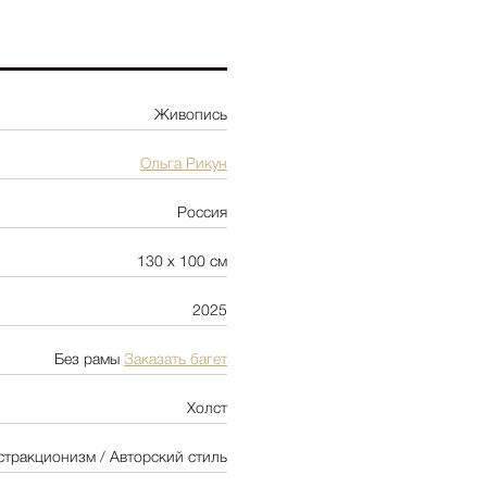
Ботаника
Натюрморт
Природа
Живопись
Цветы
NY2025
Ольга Рикун
Архитектура
Россия
Пейзаж
Люди
130 х 100 см
-
+
Цена:
380 00
Детская
2025
Абстракция
Pop Art
Без рамы
Заказать багет
Холст
стракционизм / Авторский стиль