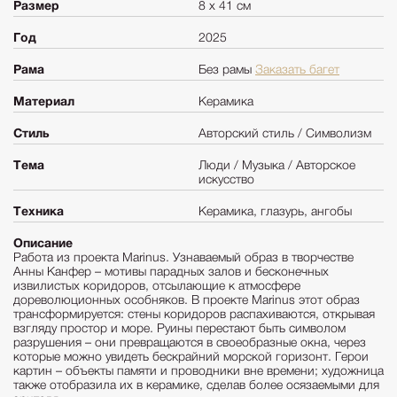
Размер
8 х 41 см
Год
2025
Рама
Без рамы
Заказать багет
Материал
Керамика
Стиль
Авторский стиль / Символизм
Тема
Люди / Музыка / Авторское
искусство
Техника
Керамика, глазурь, ангобы
Описание
Работа из проекта Marinus. Узнаваемый образ в творчестве
Анны Канфер – мотивы парадных залов и бесконечных
извилистых коридоров, отсылающие к атмосфере
дореволюционных особняков. В проекте Marinus этот образ
трансформируется: стены коридоров распахиваются, открывая
взгляду простор и море. Руины перестают быть символом
разрушения – они превращаются в своеобразные окна, через
которые можно увидеть бескрайний морской горизонт. Герои
картин – объекты памяти и проводники вне времени; художница
также отобразила их в керамике, сделав более осязаемыми для