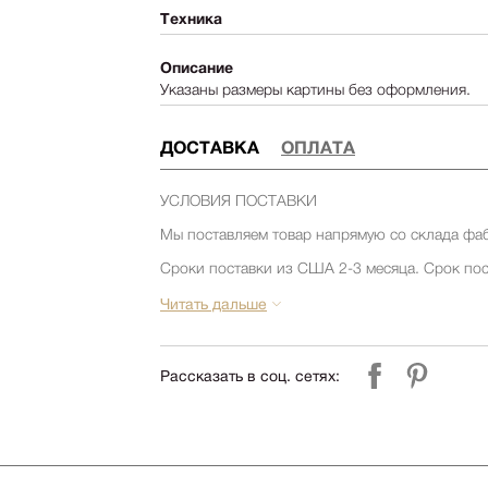
Техника
Описание
Указаны размеры картины без оформления.
ДОСТАВКА
ОПЛАТА
УСЛОВИЯ ПОСТАВКИ
Мы поставляем товар напрямую со склада фа
Сроки поставки из США 2-3 месяца. Срок пос
товара на складе фабрики. Уточняйте срок по
компании Релофт. (запросить срок)
Читать дальше
Срок поставки из Европы 1-3 месяца. Срок по
товара на складе фабрики. Уточняйте срок по
компании Релофт. (запросить срок)
Рассказать в соц. сетях:
УСЛОВИЯ ДОСТАВКИ и СБОРКИ
Стоимость доставки по Москве и до склада ТК