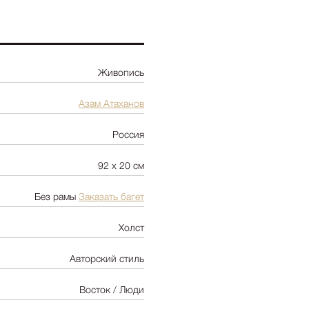
Ботаника
Натюрморт
Природа
Живопись
Цветы
NY2025
Азам Атаханов
Архитектура
Россия
Пейзаж
Люди
92 х 20 см
Детская
Без рамы
Заказать багет
Абстракция
Pop Art
Холст
Авторский стиль
Восток / Люди