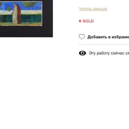
Авиация
Граф
Читать дальше
Техника
Пост
Животные
SOLD
Неоэ
Музыка
Автор
Танец
Добавить в избранн
Mode
Мифология
Мини
Эту работу сейчас 
Птицы
Симв
NY2026
Аванг
Вода
Стрит
Морской пейзаж
Абстр
Текстиль
Абстр
Авторское искусство
импр
Городской пейзаж
Поп-а
Город
Цвет
Портрет