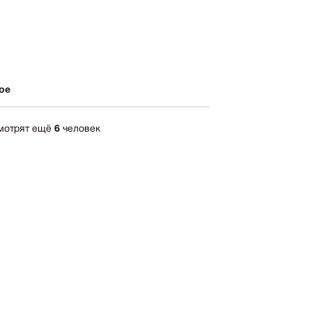
ика
импрессионизм
кспрессионизм
ский стиль
ое
rn
мализм
смотрят ещё
6
человек
олизм
ард
-арт
акционизм
актный
ессионизм
рт
ная