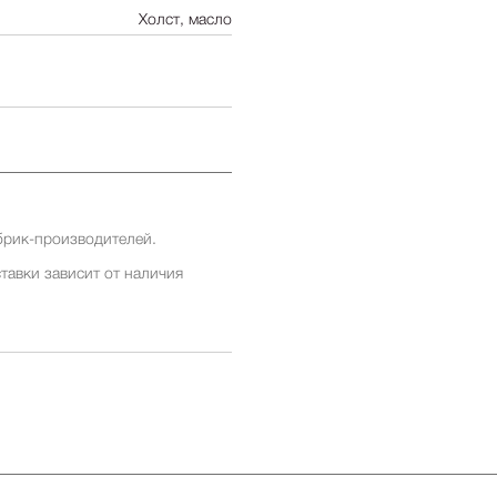
Холст, масло
брик-производителей.
тавки зависит от наличия
ставки заранее у менеджеров
ставки зависит от наличия
ставки заранее у менеджеров
 бесплатна для заказов от 500