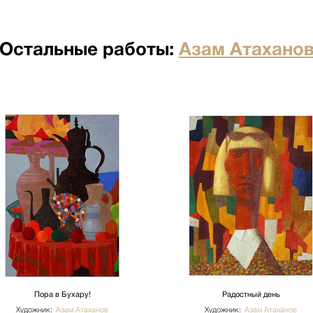
я отдельно по факту прихода
Остальные работы:
Азам Атахано
по факту прихода товара на
ртными компаниями: ПЭК,
о по факту прихода товара на
ртными компаниями: ПЭК,
кий переулок д.23 стр.1
ого лифта. Подъем мебели 100
имость. Утилизация упаковки
иях необходимо сообщить
бы доставки: +7 (495) 660-36-
вается отдельно.
Пора в Бухару!
Радостный день
Художник:
Азам Атаханов
Художник:
Азам Атаханов