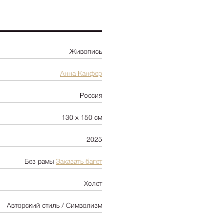
Ботаника
Натюрморт
Природа
Живопись
Цветы
NY2025
Анна Канфер
Архитектура
Россия
Пейзаж
Люди
130 х 150 см
-
+
Цена:
300 00
Детская
2025
Абстракция
Pop Art
Без рамы
Заказать багет
Холст
Авторский стиль / Символизм