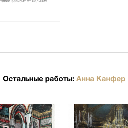
тавки зависит от наличия
ставки заранее у менеджеров
ставки зависит от наличия
ставки заранее у менеджеров
 бесплатна для заказов от 500
я отдельно по факту прихода
Остальные работы:
Анна Канфер
по факту прихода товара на
ртными компаниями: ПЭК,
о по факту прихода товара на
ртными компаниями: ПЭК,
кий переулок д.23 стр.1
ого лифта. Подъем мебели 100