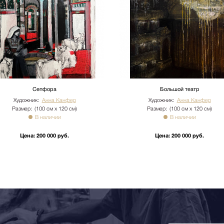
имость. Утилизация упаковки
иях необходимо сообщить
бы доставки: +7 (495) 660-36-
вается отдельно.
Сепфора
Большой театр
Художник:
Анна Канфер
Художник:
Анна Канфер
Размер:
(100 см х 120 см)
Размер:
(100 см х 120 см)
В наличии
В наличии
Цена:
200 000 руб.
Цена:
200 000 руб.