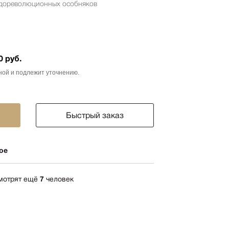
 дореволюционных особняков
ика
импрессионизм
кспрессионизм
ский стиль
0 руб.
rn
ной и подлежит уточнению.
мализм
олизм
Быстрый заказ
ард
-арт
ое
акционизм
актный
ессионизм
смотрят ещё
7
человек
рт
ная