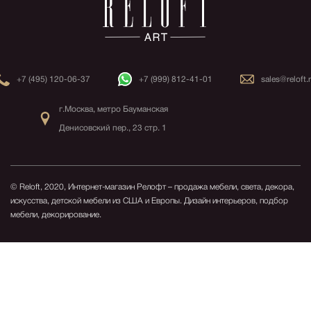
+7 (495) 120-06-37
+7 (999) 812-41-01
sales@reloft.
г.Москва, метро Бауманская
Денисовский пер., 23 стр. 1
© Reloft, 2020, Интернет-магазин Релофт – продажа мебели, света, декора,
искусства, детской мебели из США и Европы.
Дизайн интерьеров, подбор
мебели, декорирование.