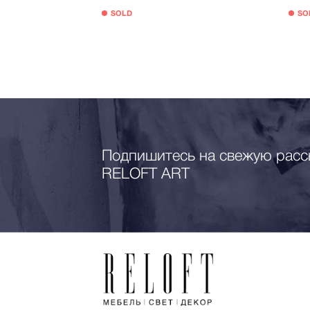
SOLD
SO
000 руб.
Подпишитесь на свежую расс
RELOFT ART