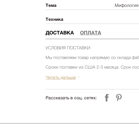
Тема
Мифология 
Техника
ДОСТАВКА
ОПЛАТА
УСЛОВИЯ ПОСТАВКИ
Мы поставляем товар напрямую со склада фа
Сроки поставки из США 2-3 месяца. Срок пос
товара на складе фабрики. Уточняйте срок по
компании Релофт. (запросить срок)
Читать дальше
Срок поставки из Европы 1-3 месяца. Срок по
товара на складе фабрики. Уточняйте срок по
компании Релофт. (запросить срок)
Рассказать в соц. сетях:
УСЛОВИЯ ДОСТАВКИ и СБОРКИ
Стоимость доставки по Москве и до склада ТК
000 руб.