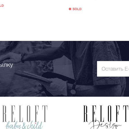
LD
SOLD
ылку