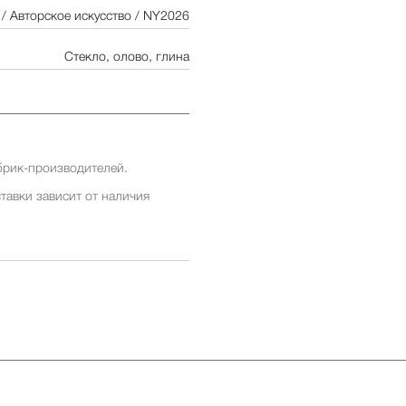
/ Авторское искусство / NY2026
Стекло, олово, глина
брик-производителей.
тавки зависит от наличия
ставки заранее у менеджеров
ставки зависит от наличия
ставки заранее у менеджеров
 бесплатна для заказов от 500