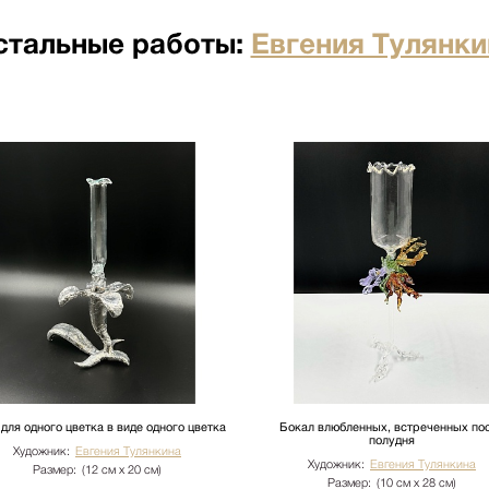
я отдельно по факту прихода
стальные работы:
Евгения Тулянки
по факту прихода товара на
ртными компаниями: ПЭК,
о по факту прихода товара на
ртными компаниями: ПЭК,
кий переулок д.23 стр.1
ого лифта. Подъем мебели 100
имость. Утилизация упаковки
иях необходимо сообщить
бы доставки: +7 (495) 660-36-
вается отдельно.
для одного цветка в виде одного цветка
Бокал влюбленных, встреченных по
полудня
Художник:
Евгения Тулянкина
Художник:
Евгения Тулянкина
Размер:
(12 см х 20 см)
Размер:
(10 см х 28 см)