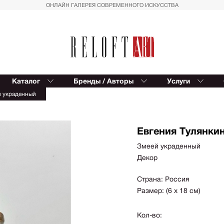
ОНЛАЙН ГАЛЕРЕЯ СОВРЕМЕННОГО ИСКУССТВА
Каталог
Бренды / Авторы
Услуги
Reloft ART
В
 украденный
Provocateur Art
К
Спорт
Вост
Trowbridge
Балет
Сюрр
Kinetic Levi
Евгения Тулянки
Азия
Для д
Editions Studio
Змеей украденный
Пальмы
Импр
Декор
Reloft HOME
Геометрия
Реал
Восток
Магич
Страна: Россия
Размер: (6 х 18 см)
Вазы
Совр
фигур
Автомобили
Кол-во:
Геом