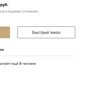
 руб.
ика
ной и подлежит уточнению.
импрессионизм
кспрессионизм
ский стиль
Быстрый заказ
rn
мализм
ое
олизм
ард
смотрят ещё
5
человек
-арт
акционизм
актный
ессионизм
рт
ная