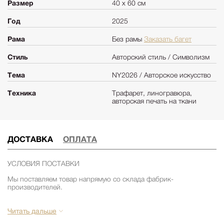
Размер
40 х 60 см
Год
2025
Рама
Без рамы
Заказать багет
Стиль
Авторский стиль / Символизм
Тема
NY2026 / Авторское искусство
Техника
Трафарет, линогравюра,
авторская печать на ткани
ДОСТАВКА
ОПЛАТА
УСЛОВИЯ ПОСТАВКИ
Мы поставляем товар напрямую со склада фабрик-
производителей.
Сроки поставки из США 2-3 месяца. Срок поставки зависит от
наличия товара на складе фабрики. Уточняйте срок поставки
Читать дальше
заранее у менеджеров компании Релофт. (запросить срок)