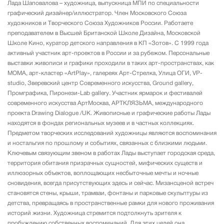
Лада Шаповалова – художница, выпускница МПИ по специальности
графический дизайнер/иллюстратор. Член Московского Союза
художников и Творческого Союза Художников России. Работаете
преподавателем в Высшей Британской Школе Дизайна, Московской
Школе Кино, куратор детского направления в КП «Зотов». С 1999 года
активный участник арт-проектов в России и за рубежом. Персональные
выставки живописи и графики проходили в таких арт-пространствах, как
МОМА, арт-кластер «ArtPlay», галереях Арт-Стрелка, Улица ОГИ, VP-
studio, Зверевский центр Современного искусства, Ground gallery,
Промграфика, Пиронези-Lab gallery. Участник ярмарок и фестивалей
современного искусства АртМосква, AРТКЛЯЗЬМА, международного
проекта Drawing Dialogue /UK. Живописные и графические работы Лады
находятся в фондах региональных музеев и в частных коллекциях.
Предметом творческих исследований художницы являются воспоминания
и ностальгия по прошлому и событиях, связанных с близкими людьми.
Ключевым связующим звеном в работах Лады выступает городская среда,
территория обитания призрачных сущностей, мифических существ и
иллюзорных объектов, воплощающих несбыточные мечты и ночные
сновидения, всегда присутствующих здесь и сейчас. Мизансценой встреч
становятся стены, крыши, трамваи, фонтаны и парковые скульптуры из
детства, превращаясь в пространственные рамки для нового проживания
историй жизни. Художница стремится подтолкнуть зрителя к
пробуждению собственных воспоминаний. Для этих целей она