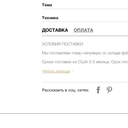
Тема
Техника
ДОСТАВКА
ОПЛАТА
УСЛОВИЯ ПОСТАВКИ
Мы поставляем товар напрямую со склада фа
Сроки поставки из США 2-3 месяца. Срок пос
товара на складе фабрики. Уточняйте срок по
компании Релофт. (запросить срок)
Читать дальше
Срок поставки из Европы 1-3 месяца. Срок по
товара на складе фабрики. Уточняйте срок по
компании Релофт. (запросить срок)
Рассказать в соц. сетях:
УСЛОВИЯ ДОСТАВКИ и СБОРКИ
Стоимость доставки по Москве и до склада ТК
000 руб.