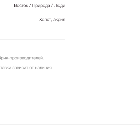
Восток / Природа / Люди
Холст, акрил
брик-производителей.
тавки зависит от наличия
ставки заранее у менеджеров
ставки зависит от наличия
ставки заранее у менеджеров
 бесплатна для заказов от 500