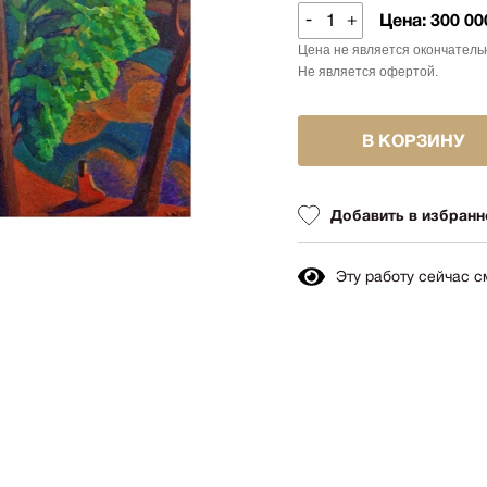
Авиация
-
+
Цена:
300 00
Граф
Техника
Цена не является окончатель
Пост
Животные
Не является офертой.
Неоэ
Музыка
Автор
Танец
В КОРЗИНУ
Mode
Мифология
Мини
Птицы
Добавить в избранн
Симв
NY2026
Аванг
Вода
Эту работу сейчас 
Стрит
Морской пейзаж
Абстр
Текстиль
Абстр
Авторское искусство
импр
Городской пейзаж
Поп-а
Город
Цвет
Портрет