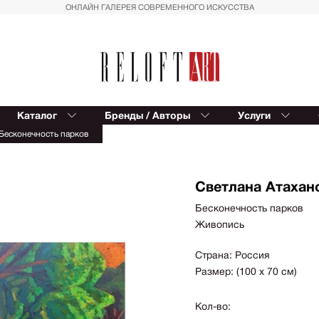
ОНЛАЙН ГАЛЕРЕЯ СОВРЕМЕННОГО ИСКУССТВА
Каталог
Бренды / Авторы
Услуги
Reloft ART
В
Бесконечность парков
Provocateur Art
К
Спорт
Вост
Trowbridge
Балет
Сюрр
Kinetic Levi
Светлана Атахан
Азия
Для д
Editions Studio
Бесконечность парков
Пальмы
Импр
Живопись
Reloft HOME
Геометрия
Реал
Восток
Магич
Страна: Россия
Размер: (100 х 70 см)
Вазы
Совр
фигур
Автомобили
Кол-во:
Геом