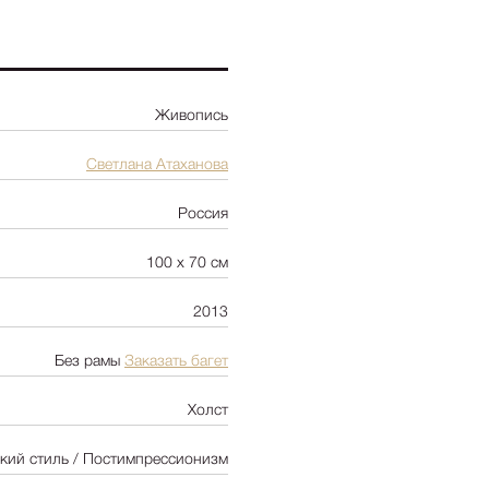
Ботаника
Натюрморт
Природа
Живопись
Цветы
NY2025
-
+
Цена:
300 00
Светлана Атаханова
Архитектура
Россия
Пейзаж
Люди
100 х 70 см
Детская
2013
Абстракция
Pop Art
Без рамы
Заказать багет
Холст
кий стиль / Постимпрессионизм