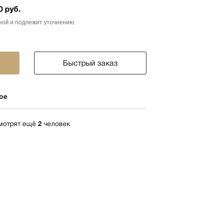
0 руб.
ика
ной и подлежит уточнению.
импрессионизм
кспрессионизм
ский стиль
Быстрый заказ
rn
мализм
ое
олизм
ард
смотрят ещё
2
человек
-арт
акционизм
актный
ессионизм
рт
ная