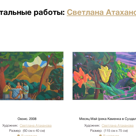
я отдельно по факту прихода
тальные работы:
Светлана Атахан
по факту прихода товара на
ртными компаниями: ПЭК,
о по факту прихода товара на
ртными компаниями: ПЭК,
кий переулок д.23 стр.1
ого лифта. Подъем мебели 100
имость. Утилизация упаковки
иях необходимо сообщить
бы доставки: +7 (495) 660-36-
вается отдельно.
Оазис. 2008
Месяц Май (река Каменка в Суздал
Художник:
Светлана Атаханова
Художник:
Светлана Атаханова
Размер:
(60 см х 40 см)
Размер:
(115 см х 75 см)
В наличии
В наличии