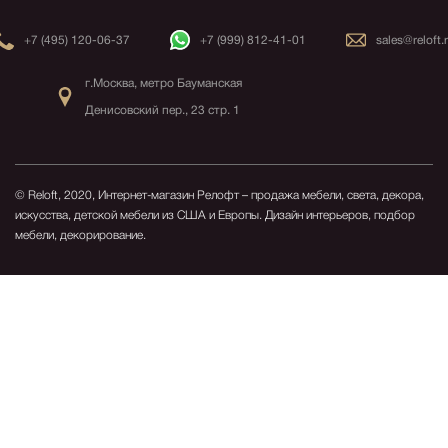
+7 (495) 120-06-37
+7 (999) 812-41-01
sales@reloft.
г.Москва, метро Бауманская
Денисовский пер., 23 стр. 1
© Reloft, 2020, Интернет-магазин Релофт – продажа мебели, света, декора,
искусства, детской мебели из США и Европы.
Дизайн интерьеров, подбор
мебели, декорирование.