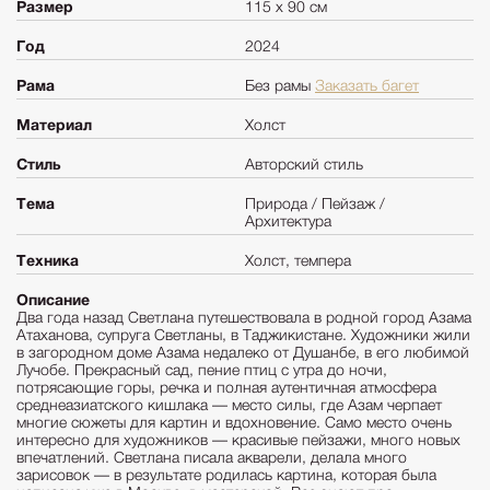
Размер
115 х 90 см
Год
2024
Рама
Без рамы
Заказать багет
Материал
Холст
Стиль
Авторский стиль
Тема
Природа / Пейзаж /
Архитектура
Техника
Холст, темпера
Описание
Два года назад Светлана путешествовала в родной город Азама
Атаханова, супруга Светланы, в Таджикистане. Художники жили
в загородном доме Азама недалеко от Душанбе, в его любимой
Лучобе. Прекрасный сад, пение птиц с утра до ночи,
потрясающие горы, речка и полная аутентичная атмосфера
среднеазиатского кишлака — место силы, где Азам черпает
многие сюжеты для картин и вдохновение. Само место очень
интересно для художников — красивые пейзажи, много новых
впечатлений. Светлана писала акварели, делала много
зарисовок — в результате родилась картина, которая была