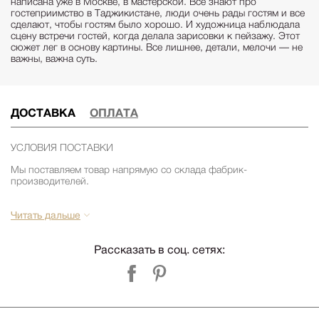
написана уже в Москве, в мастерской. Все знают про
гостеприимство в Таджикистане, люди очень рады гостям и все
сделают, чтобы гостям было хорошо. И художница наблюдала
сцену встречи гостей, когда делала зарисовки к пейзажу. Этот
сюжет лег в основу картины. Все лишнее, детали, мелочи — не
важны, важна суть.
ДОСТАВКА
ОПЛАТА
УСЛОВИЯ ПОСТАВКИ
Мы поставляем товар напрямую со склада фабрик-
производителей.
Сроки поставки из США 2-3 месяца. Срок поставки зависит от
наличия товара на складе фабрики. Уточняйте срок поставки
Читать дальше
заранее у менеджеров компании Релофт. (запросить срок)
Срок поставки из Европы 1-3 месяца. Срок поставки зависит от
Рассказать в соц. сетях:
наличия товара на складе фабрики. Уточняйте срок поставки
заранее у менеджеров компании Релофт. (запросить срок)
УСЛОВИЯ ДОСТАВКИ и СБОРКИ