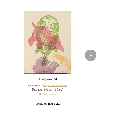
Алебрихес VI
Алебр
Художник:
Лада Шаповалова
Художник:
Ла
Размер:
(40 см х 60 см)
Размер:
(4
В наличии
В 
Цена:
20 000 руб.
Цена:
20