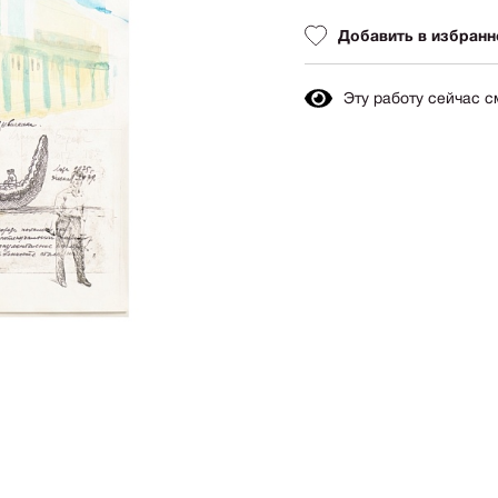
Авиация
Граф
Добавить в избранн
Техника
Пост
Животные
Неоэ
Эту работу сейчас 
Музыка
Автор
Танец
Mode
Мифология
Мини
Птицы
Симв
NY2026
Аванг
Вода
Стрит
Морской пейзаж
Абстр
Текстиль
Абстр
Авторское искусство
импр
Городской пейзаж
Поп-а
Город
Цвет
-
+
Цена:
75 000
Портрет