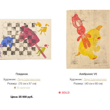
о по факту прихода товара на
ртными компаниями: ПЭК,
кий переулок д.23 стр.1
ого лифта. Подъем мебели 100
имость. Утилизация упаковки
иях необходимо сообщить
бы доставки: +7 (495) 660-36-
вается отдельно.
Поединок
Алебрихес VII
Художник:
Лада Шаповалова
Художник:
Лада Шаповалова
Размер:
(75 см х 57 см)
Размер:
(40 см х 60 см)
В наличии
SOLD
Цена:
25 000 руб.