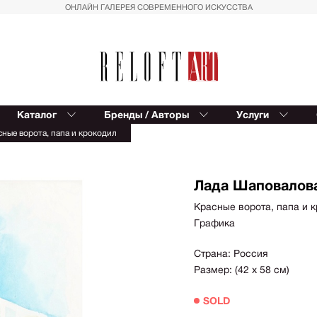
ОНЛАЙН ГАЛЕРЕЯ СОВРЕМЕННОГО ИСКУССТВА
Каталог
Бренды / Авторы
Услуги
Reloft ART
В
сные ворота, папа и крокодил
Provocateur Art
К
Спорт
Вост
Trowbridge
Балет
Сюрр
Kinetic Levi
Лада Шаповалов
Азия
Для д
Editions Studio
Красные ворота, папа и 
Пальмы
Импр
Графика
Reloft HOME
Геометрия
Реал
Восток
Магич
Страна: Россия
Размер: (42 х 58 см)
Вазы
Совр
фигур
Автомобили
SOLD
Геом